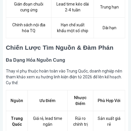
Gián đoạn chuỗi
Lead time kéo dài
Trung hạn
cung ứng
2-4 tuần
Chính sách nội địa
Hạn chế xuất
Dài hạn
hóa TQ
khẩu một số chip
Chiến Lược Tìm Nguồn & Đàm Phán
Đa Dạng Hóa Nguồn Cung
Thay vì phụ thuộc hoàn toàn vào Trung Quốc, doanh nghiệp nên
tham khảo xem xu hướng linh kiện điện tử 2026 để lên kế hoạch.
Cụ thể:
Nhược
Nguồn
Ưu Điểm
Phù Hợp Với
Điểm
Trung
Giá rẻ, lead time
Rủi ro
Sản xuất giá
Quốc
ngắn
chính trị
rẻ