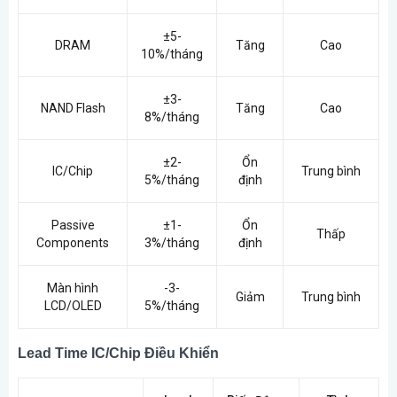
±5-
DRAM
Tăng
Cao
10%/tháng
±3-
NAND Flash
Tăng
Cao
8%/tháng
±2-
Ổn
IC/Chip
Trung bình
5%/tháng
định
Passive
±1-
Ổn
Thấp
Components
3%/tháng
định
Màn hình
-3-
Giảm
Trung bình
LCD/OLED
5%/tháng
Lead Time IC/Chip Điều Khiển