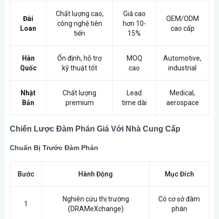
Chất lượng cao,
Giá cao
Đài
OEM/ODM
công nghệ tiên
hơn 10-
Loan
cao cấp
tiến
15%
Hàn
Ổn định, hỗ trợ
MOQ
Automotive,
Quốc
kỹ thuật tốt
cao
industrial
Nhật
Chất lượng
Lead
Medical,
Bản
premium
time dài
aerospace
Chiến Lược Đàm Phán Giá Với Nhà Cung Cấp
Chuẩn Bị Trước Đàm Phán
Bước
Hành Động
Mục Đích
Nghiên cứu thị trường
Có cơ sở đàm
1
(DRAMeXchange)
phán