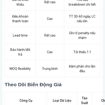
Rất cao
khấu
breakdown chi tiết
Điều khoản
TT 30-60 ngày, LC
Cao
thanh toán
nếu lớn
Ghi rõ penalty nếu
Lead time
Rất cao
chậm
Bảo hành/đổi
Cao
Tối thiểu 1:1
trả
Đàm phán cho lần
MOQ flexibility
Trung bình
đầu
Theo Dõi Biến Động Giá
Tần
Công Cụ
Loại Dữ Liệu
Ch
Suất