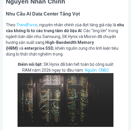
Nguyên Nhân Chính
Nhu Cầu AI Data Center Tăng Vọt
Theo
TrendForce
, nguyên nhân chính của đợt tăng giá này là
nhu
cầu khổng lồ từ các trung tâm dữ liệu AI
. Các “ông lớn” trong
ngành bán dẫn như Samsung, SK Hynix và Micron đã chuyển
hướng sản xuất sang
High-Bandwidth Memory
(HBM)
và
enterprise SSD
, khiến nguồn cung cho linh kiện tiêu
dùng bị thắt chặt nghiêm trọng.
Điểm nổi bật:
SK Hynix đã bán hết toàn bộ công suất
RAM năm 2026 ngay từ đầu năm.
Nguồn: CNBC