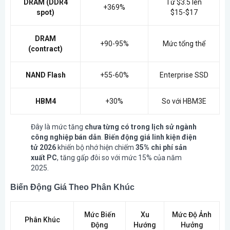
DRAM (DDR4
Từ $3.5 lên
+369%
spot)
$15-$17
DRAM
+90-95%
Mức tổng thể
(contract)
NAND Flash
+55-60%
Enterprise SSD
HBM4
+30%
So với HBM3E
Đây là mức tăng
chưa từng có trong lịch sử ngành
công nghiệp bán dẫn
.
Biến động giá linh kiện điện
tử 2026
khiến bộ nhớ hiện chiếm
35% chi phí sản
xuất PC
, tăng gấp đôi so với mức 15% của năm
2025.
Biến Động Giá Theo Phân Khúc
Mức Biến
Xu
Mức Độ Ảnh
Phân Khúc
Động
Hướng
Hưởng