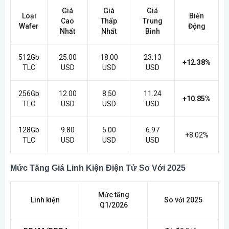
Giá
Giá
Giá
Loại
Biến
Cao
Thấp
Trung
Wafer
Động
Nhất
Nhất
Bình
512Gb
25.00
18.00
23.13
+12.38%
TLC
USD
USD
USD
256Gb
12.00
8.50
11.24
+10.85%
TLC
USD
USD
USD
128Gb
9.80
5.00
6.97
+8.02%
TLC
USD
USD
USD
Mức Tăng Giá Linh Kiện Điện Tử So Với 2025
Mức tăng
Linh kiện
So với 2025
Q1/2026