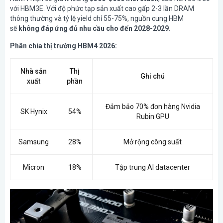
với HBM3E. Với độ phức tạp sản xuất cao gấp 2-3 lần DRAM
thông thường và tỷ lệ yield chỉ 55-75%, nguồn cung HBM
sẽ
không đáp ứng đủ nhu cầu cho đến 2028-2029
.
Phân chia thị trường HBM4 2026:
Nhà sản
Thị
Ghi chú
xuất
phần
Đảm bảo 70% đơn hàng Nvidia
SK Hynix
54%
Rubin GPU
Samsung
28%
Mở rộng công suất
Micron
18%
Tập trung AI datacenter