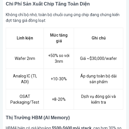
Chi Phí Sản Xuất Chip Tăng Toàn Diện
Không chỉ bộ nhớ, toàn bộ chuỗi cung ứng chip đang chứng kiến
đợt tăng giá đồng loạt:
Mức tăng
Linh kiện
Ghi chú
giá
+50% so với
Wafer 2nm
Giá ~$30,000/wafer
3nm
Analog IC (TI,
Áp dụng toàn bộ dải
+10-30%
ADI)
sản phẩm
OSAT
Dịch vụ đóng gói và
+8-20%
Packaging/Test
kiểm tra
Thị Trường HBM (AI Memory)
HBM4 hiện có giá khoảng
$500-$600 mỗi stack
, cao hơn 30% so