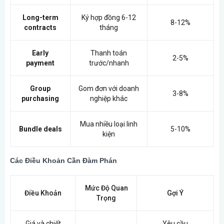
Long-term
Ký hợp đồng 6-12
8-12%
contracts
tháng
Early
Thanh toán
2-5%
payment
trước/nhanh
Group
Gom đơn với doanh
3-8%
purchasing
nghiệp khác
Mua nhiều loại linh
Bundle deals
5-10%
kiện
Các Điều Khoản Cần Đàm Phán
Mức Độ Quan
Điều Khoản
Gợi Ý
Trọng
Giá và chiết
Yêu cầu