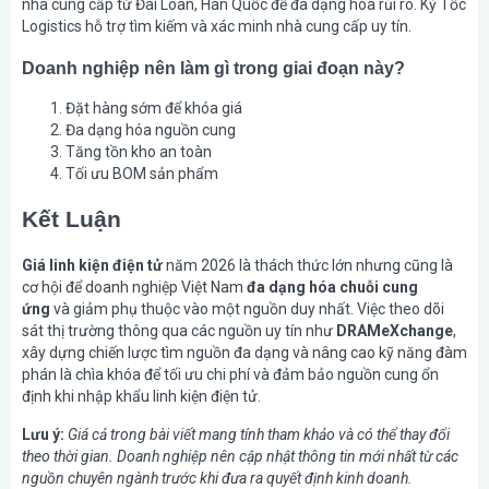
nhà cung cấp từ Đài Loan, Hàn Quốc để đa dạng hóa rủi ro. Kỳ Tốc
Logistics hỗ trợ tìm kiếm và xác minh nhà cung cấp uy tín.
Doanh nghiệp nên làm gì trong giai đoạn này?
Đặt hàng sớm để khóa giá
Đa dạng hóa nguồn cung
Tăng tồn kho an toàn
Tối ưu BOM sản phẩm
Kết Luận
Giá linh kiện điện tử
năm 2026 là thách thức lớn nhưng cũng là
cơ hội để doanh nghiệp Việt Nam
đa dạng hóa chuỗi cung
ứng
và giảm phụ thuộc vào một nguồn duy nhất. Việc theo dõi
sát thị trường thông qua các nguồn uy tín như
DRAMeXchange
,
xây dựng chiến lược tìm nguồn đa dạng và nâng cao kỹ năng đàm
phán là chìa khóa để tối ưu chi phí và đảm bảo nguồn cung ổn
định khi nhập khẩu linh kiện điện tử.
Lưu ý:
Giá cả trong bài viết mang tính tham khảo và có thể thay đổi
theo thời gian. Doanh nghiệp nên cập nhật thông tin mới nhất từ các
nguồn chuyên ngành trước khi đưa ra quyết định kinh doanh.