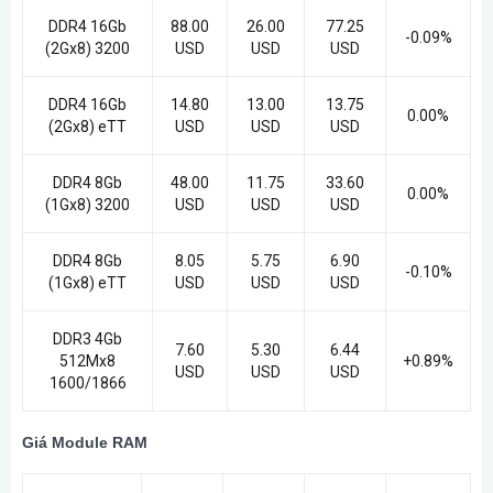
DDR4 16Gb
88.00
26.00
77.25
-0.09%
(2Gx8) 3200
USD
USD
USD
DDR4 16Gb
14.80
13.00
13.75
0.00%
(2Gx8) eTT
USD
USD
USD
DDR4 8Gb
48.00
11.75
33.60
0.00%
(1Gx8) 3200
USD
USD
USD
DDR4 8Gb
8.05
5.75
6.90
-0.10%
(1Gx8) eTT
USD
USD
USD
DDR3 4Gb
7.60
5.30
6.44
512Mx8
+0.89%
USD
USD
USD
1600/1866
Giá Module RAM