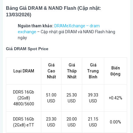
Bảng Giá DRAM & NAND Flash (Cập nhật:
13/03/2026)
Nguồn tham khảo:
DRAMeXchange – dram
exchange
– Cập nhật giá DRAM và NAND Flash hàng
ngày
Giá DRAM Spot Price
Giá
Giá
Giá
Biến
Loại DRAM
Cao
Thấp
Trung
Động
Nhất
Nhất
Bình
DDR5 16Gb
51.00
25.30
39.33
(2Gx8)
+0.42%
USD
USD
USD
4800/5600
DDR5 16Gb
23.30
20.00
21.15
0.00%
(2Gx8) eTT
USD
USD
USD