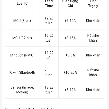
Lead
Biến Động
Tình
Loại IC
Time
Giá
Trạng
12-20
MCU (8-bit)
+5-10%
Khó khăn
tuần
16-26
Rất khó
MCU (32-bit)
+8-15%
tuần
khăn
14-22
IC nguồn (PMIC)
+3-8%
Khó khăn
tuần
20-30
Rất khó
IC wifi/Bluetooth
+10-20%
tuần
khăn
Sensor (Image,
18-28
+5-12%
Khó khăn
Motion)
tuần