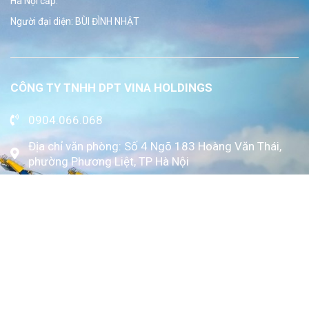
Hà Nội cấp.
Người đại diện: BÙI ĐÌNH NHẬT
CÔNG TY TNHH DPT VINA HOLDINGS
0904.066.068
Địa chỉ văn phòng: Số 4 Ngõ 183 Hoàng Văn Thái,
phường Phương Liệt, TP Hà Nội
www.kytoc.vn
Chính sách
Chính sách thanh toán
Chính sách bảo mật