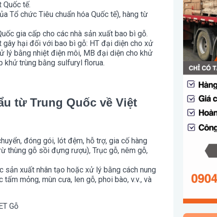
 Quốc tế.
của Tổ chức Tiêu chuẩn hóa Quốc tế), hàng từ
uốc gia cấp cho các nhà sản xuất bao bì gỗ.
 gây hại đối với bao bì gỗ: HT đại diện cho xử
xử lý bằng nhiệt điện môi, MB đại diện cho khử
khử trùng bằng sulfuryl florua.
hẩu từ Trung Quốc về Việt
huyển, đóng gói, lót đệm, hỗ trợ, gia cố hàng
trừ thùng gỗ sồi đựng rượu), Trục gỗ, nêm gỗ,
c sản xuất nhân tạo hoặc xử lý bằng cách nung
bóc tấm mỏng, mùn cưa, len gỗ, phoi bào, v.v., và