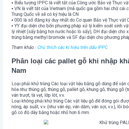
▪ Biểu tượng IPPC là viết tắt của Công ước Bảo vệ Thực vật
▪ VN là viết tắt của Vietnam (mã quốc gia gồm hai chữ cái 
Trung Quốc về sẽ có ký hiệu là CN
▪ 000 là số đăng ký duy nhất do Cơ quan Bảo vệ Thực vật Q
▪ YY đại diện cho bốn phương pháp xử lý kiểm soát sinh vật
lý nhiệt (sấy bằng hơi nước hoặc lò sấy), DH đại diện cho 
trùng bằng methyl bromide và SF đại diện cho phương pháp 
Tham khảo :
Chú thích các kí hiệu trên dấu IPPC
Phân loại các pallet gỗ khi nhập k
Nam
Loại phải khử trùng Các loại vật liệu bằng gỗ dùng để vận c
hóa như thùng gỗ, thùng gỗ, pallet gỗ, khung gỗ, thùng gỗ (
ván trượt, tà vẹt, lớp lót, v.v.
Loại không phải khử trùng Các vật liệu gỗ để đóng gói đượ
nóng, áp suất, v.v. (như ván ép, ván dăm, ván sợi, v.v.), lõi 
gỗ có độ dày bằng hoặc nhỏ hơn 6 mm.