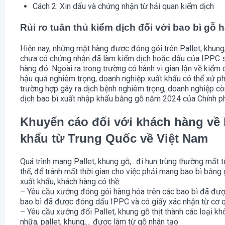
Cách 2: Xin dấu và chứng nhận từ hải quan kiểm dịch
Rủi ro tuân thủ kiểm dịch đối với bao bì gỗ
Hiện nay, những mặt hàng được đóng gói trên Pallet, khung
chưa có chứng nhận đã làm kiểm dịch hoặc dấu của IPPC sẽ
hàng đó. Ngoài ra trong trường có hành vi gian lận về kiểm 
hậu quả nghiêm trọng, doanh nghiệp xuất khẩu có thể xử p
trường hợp gây ra dịch bệnh nghiêm trọng, doanh nghiệp còn
dịch bao bì xuất nhập khẩu bằng gỗ năm 2024 của Chính p
Khuyến cáo đối với khách hàng về 
khẩu từ Trung Quốc về Việt Nam
Quá trình mang Pallet, khung gỗ,.. đi hun trùng thường mất t
thế, để tránh mất thời gian cho việc phải mang bao bì bằng g
xuất khẩu, khách hàng có thề:
– Yêu cầu xưởng đóng gói hàng hóa trên các bao bì đã được
bao bì đã được đóng dấu IPPC và có giấy xác nhận từ cơ 
– Yêu cầu xưởng đổi Pallet, khung gỗ thịt thành các loại kh
nhữa, pallet, khung,… được làm từ gỗ nhân tạo