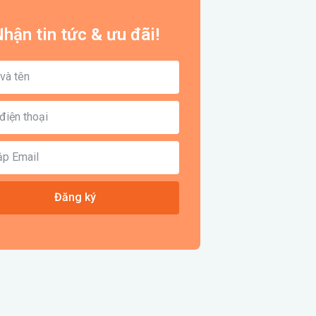
hận tin tức & ưu đãi!
Đăng ký