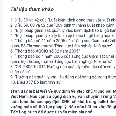
Tài liệu tham khảo
1. Điều 39 và 42 của “Luật kiểm dịch động thực vật xuất n
2. Điều 59, 60 và 62 của “Quy định thi hành Luật nhập cảnh,
3. “Biện pháp giám sát, quản lý việc kiểm dịch bao bì gỗ h
4. “Biện pháp quản lý xử lý kiểm dịch bao bì gỗ hàng hóa xu
5. “Thông báo số 11 năm 2005 của Tổng cục Giám sát Chất 
quan, Bộ Thương mại và Tổng cục Lâm nghiệp Nhà nước”
6. “Thông báo AQSIQ số 32 năm 2005”
7. “Thông báo số 4 năm 2005 của Tổng cục Giám sát Chất l
quan, Bộ Thương mại và Tổng cục Lâm nghiệp Nhà nước”
8. “GBT28060-2011 Hướng dẫn quản lý kiểm dịch đối với vậ
nhập cảnh”
9. “Hướng dẫn quản lý vật liệu đóng gói bằng gỗ trong th
10. Điều 337 Bộ luật hình sự.
Trên đây là bài viết về quy định về việc khử trùng pal
Việt Nam. Nếu bạn sử dụng dịch vụ vận chuyển Trung Vi
luôn tuân thủ các quy định XNK, sẽ khử trùng pallet t
vướng mắc về thủ tục pháp lý.
Nếu còn bất cứ vấn đề g
Tốc Logistics để được tư vấn miễn phí nhé!