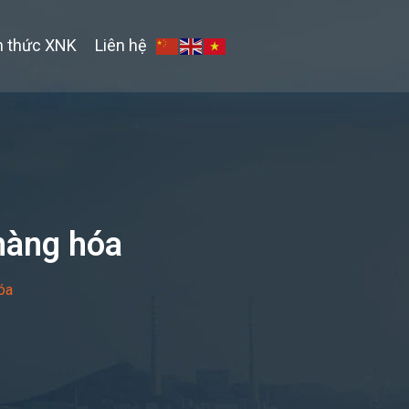
n thức XNK
Liên hệ
 hàng hóa
óa