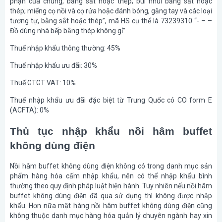
phận của chúng, bằng sắt hoặc thép; bùi nhùi bằng sắt hoặc
thép; miếng cọ nồi và cọ rửa hoặc đánh bóng, găng tay và các loại
tương tự, bằng sắt hoặc thép”, mã HS cụ thể là 73239310 “- – –
Đồ dùng nhà bếp bằng thép không gỉ”
Thuế nhập khẩu thông thường: 45%
Thuế nhập khẩu ưu đãi: 30%
Thuế GTGT VAT: 10%
Thuế nhập khẩu ưu đãi đặc biệt từ Trung Quốc có CO form E
(ACFTA): 0%
Thủ tục nhập khẩu nồi hâm buffet
không dùng điện
Nồi hâm buffet không dùng điện không có trong danh mục sản
phẩm hàng hóa cấm nhập khẩu, nên có thể nhập khẩu bình
thường theo quy định pháp luật hiện hành. Tuy nhiên nếu nồi hâm
buffet không dùng điện đã qua sử dụng thì không được nhập
khẩu. Hơn nữa mặt hàng nồi hâm buffet không dùng điện cũng
không thuộc danh mục hàng hóa quản lý chuyên ngành hay xin