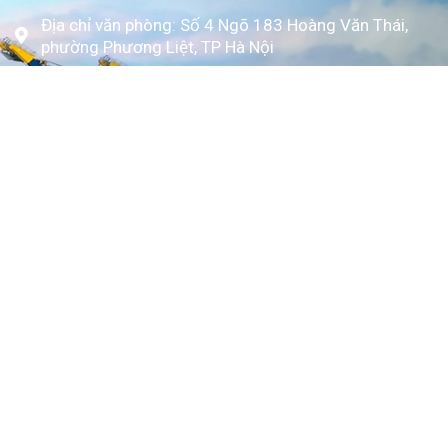
Địa chỉ văn phòng: Số 4 Ngõ 183 Hoàng Văn Thái,
phường Phương Liệt, TP Hà Nội
www.kytoc.vn
Chính sách
Chính sách thanh toán
Chính sách bảo mật
Về Kỳ Tốc
Trang chủ
Giới thiệu
Dịch vụ
Bảng giá
Tin tức