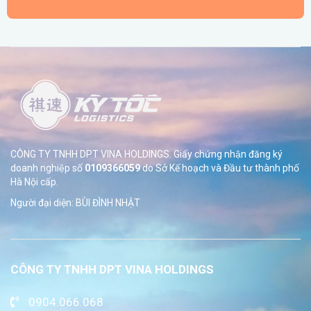
CÔNG TY TNHH DPT VINA HOLDINGS. Giấy chứng nhận đăng ký
doanh nghiệp số
0109366059
do Sở
Kế hoạch và Đầu tư thành phố
Hà Nội cấp.
Người đại diện: BÙI ĐÌNH NHẬT
CÔNG TY TNHH DPT VINA HOLDINGS
0904.066.068