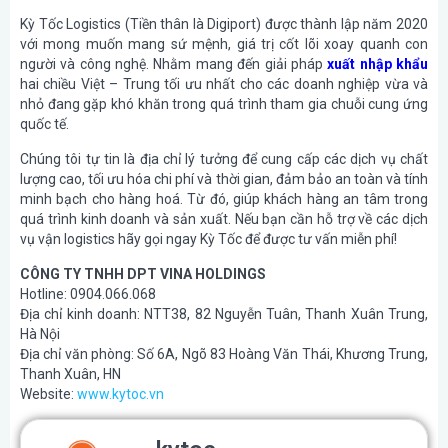
Kỳ Tốc Logistics (Tiền thân là Digiport) được thành lập năm 2020
với mong muốn mang sứ mệnh, giá trị cốt lõi xoay quanh con
người và công nghệ. Nhằm mang đến giải pháp
xuất nhập khẩu
hai chiều Việt – Trung tối ưu nhất cho các doanh nghiệp vừa và
nhỏ đang gặp khó khăn trong quá trình tham gia chuỗi cung ứng
quốc tế.
Chúng tôi tự tin là địa chỉ lý tưởng để cung cấp các dịch vụ chất
lượng cao, tối ưu hóa chi phí và thời gian, đảm bảo an toàn và tính
minh bạch cho hàng hoá. Từ đó, giúp khách hàng an tâm trong
quá trình kinh doanh và sản xuất. Nếu bạn cần hỗ trợ về các dịch
vụ vận logistics hãy gọi ngay Kỳ Tốc để được tư vấn miễn phí!
CÔNG TY TNHH DPT VINA HOLDINGS
Hotline: 0904.066.068
Địa chỉ kinh doanh: NTT38, 82 Nguyễn Tuân, Thanh Xuân Trung,
Hà Nội
Địa chỉ văn phòng: Số 6A, Ngõ 83 Hoàng Văn Thái, Khương Trung,
Thanh Xuân, HN
Website:
www.kytoc.vn