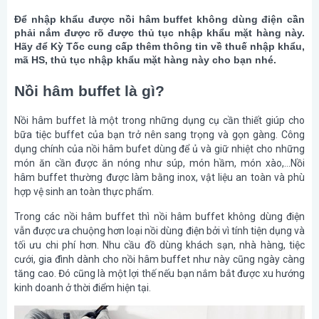
Để nhập khẩu được nồi hâm buffet không dùng điện cần
phải nắm được rõ được thủ tục nhập khẩu mặt hàng này.
Hãy để Kỳ Tốc cung cấp thêm thông tin về thuế nhập khẩu,
mã HS, thủ tục nhập khẩu mặt hàng này cho bạn nhé.
Nồi hâm buffet là gì?
Nồi hâm buffet là một trong những dụng cụ cần thiết giúp cho
bữa tiệc buffet của bạn trở nên sang trọng và gọn gàng. Công
dụng chính của nồi hâm bufet dùng để ủ và giữ nhiệt cho những
món ăn cần được ăn nóng như súp, món hầm, món xào,…Nồi
hâm buffet thường được làm bằng inox, vật liệu an toàn và phù
hợp vệ sinh an toàn thực phẩm.
Trong các nồi hâm buffet thì nồi hâm buffet không dùng điện
vẫn được ưa chuộng hơn loại nồi dùng điện bởi vì tính tiện dụng và
tối ưu chi phí hơn. Nhu cầu đồ dùng khách sạn, nhà hàng, tiệc
cưới, gia đình dành cho nồi hâm buffet như này cũng ngày càng
tăng cao. Đó cũng là một lợi thế nếu bạn nắm bắt được xu hướng
kinh doanh ở thời điểm hiện tại.