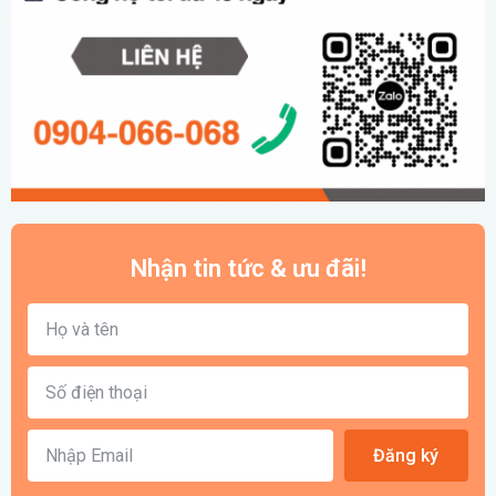
Nhận tin tức & ưu đãi!
Đăng ký