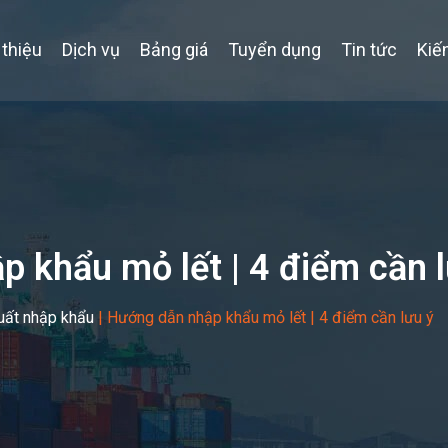
 thiệu
Dịch vụ
Bảng giá
Tuyển dụng
Tin tức
Kiế
 khẩu mỏ lết | 4 điểm cần l
uất nhập khẩu
|
Hướng dẫn nhập khẩu mỏ lết | 4 điểm cần lưu ý