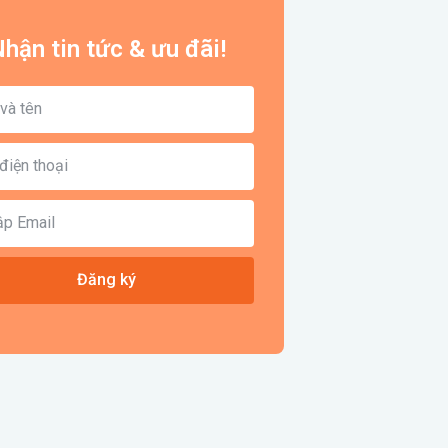
hận tin tức & ưu đãi!
Đăng ký