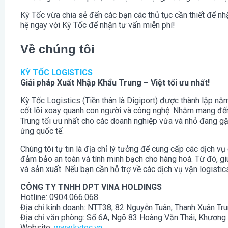
Kỳ Tốc vừa chia sẻ đến các bạn các thủ tục cần thiết để n
hệ ngay với Kỳ Tốc để nhận tư vấn miễn phí!
Về chúng tôi
KỲ TỐC LOGISTICS
Giải pháp Xuất Nhập Khẩu Trung – Việt tối ưu nhất!
Kỳ Tốc Logistics (Tiền thân là Digiport) được thành lập n
cốt lõi xoay quanh con người và công nghệ. Nhằm mang đến 
Trung tối ưu nhất cho các doanh nghiệp vừa và nhỏ đang gặ
ứng quốc tế.
Chúng tôi tự tin là địa chỉ lý tưởng để cung cấp các dịch vụ 
đảm bảo an toàn và tính minh bạch cho hàng hoá. Từ đó, gi
và sản xuất. Nếu bạn cần hỗ trợ về các dịch vụ vận logisti
CÔNG TY TNHH DPT VINA HOLDINGS
Hotline: 0904.066.068
Địa chỉ kinh doanh: NTT38, 82 Nguyễn Tuân, Thanh Xuân Tru
Địa chỉ văn phòng: Số 6A, Ngõ 83 Hoàng Văn Thái, Khương 
Website:
www.kytoc.vn