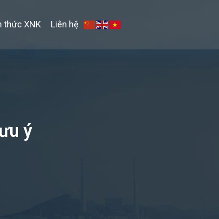
n thức XNK
Liên hệ
ưu ý