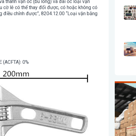
à thanh vặn ốc (bu lông) và đai ốc loại vặn
ầu cờ lê có thể thay đổi được, có hoặc không có
g điều chỉnh được”, 8204.12.00 “Loại vặn bằng
 E (ACFTA): 0%