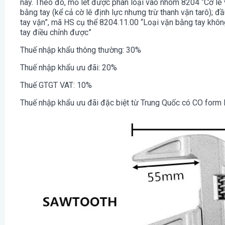
này. Theo đó, mỏ lết được phân loại vào nhóm 8204 “Cờ lê v
bằng tay (kể cả cờ lê định lực nhưng trừ thanh vặn tarô); đ
tay vặn”, mã HS cụ thể 8204.11.00 “Loại vặn bằng tay khôn
tay điều chỉnh được”
Thuế nhập khẩu thông thường: 30%
Thuế nhập khẩu ưu đãi: 20%
Thuế GTGT VAT: 10%
Thuế nhập khẩu ưu đãi đặc biệt từ Trung Quốc có CO form