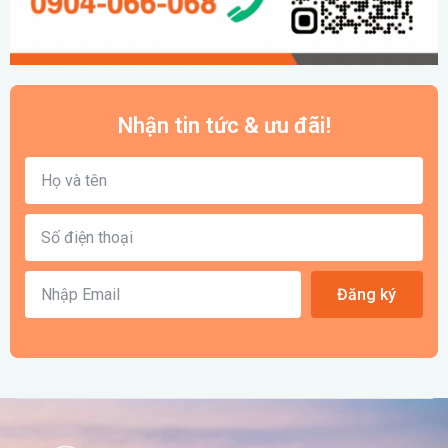
Nhận tin tức & ưu đãi!
Đăng ký