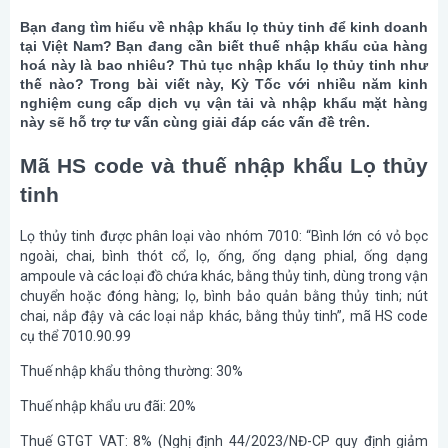
Bạn đang tìm hiểu về nhập khẩu lọ thủy tinh để kinh doanh
tại Việt Nam? Bạn đang cần biết thuế nhập khẩu của hàng
hoá này là bao nhiêu? Thủ tục nhập khẩu lọ thủy tinh như
thế nào? Trong bài viết này, Kỳ Tốc với nhiều năm kinh
nghiệm cung cấp dịch vụ vận tải và nhập khẩu mặt hàng
này sẽ hỗ trợ tư vấn cùng giải đáp các vấn đề trên.
Mã HS code và thuế nhập khẩu Lọ thủy
tinh
Lọ thủy tinh được phân loại vào nhóm 7010: “Bình lớn có vỏ bọc
ngoài, chai, bình thót cổ, lọ, ống, ống dạng phial, ống dạng
ampoule và các loại đồ chứa khác, bằng thủy tinh, dùng trong vận
chuyển hoặc đóng hàng; lọ, bình bảo quản bằng thủy tinh; nút
chai, nắp đậy và các loại nắp khác, bằng thủy tinh”, mã HS code
cụ thể 7010.90.99
Thuế nhập khẩu thông thường: 30%
Thuế nhập khẩu ưu đãi: 20%
Thuế GTGT VAT: 8% (Nghị định 44/2023/NĐ-CP quy định giảm