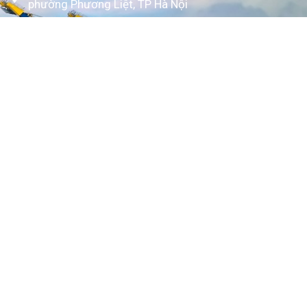
phường Phương Liệt, TP Hà Nội
www.kytoc.vn
Chính sách
Chính sách thanh toán
Chính sách bảo mật
Về Kỳ Tốc
Trang chủ
Giới thiệu
Dịch vụ
Bảng giá
Tin tức
Tuyển dụng