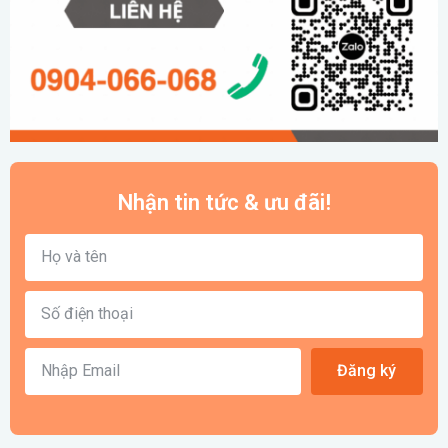
Nhận tin tức & ưu đãi!
Đăng ký