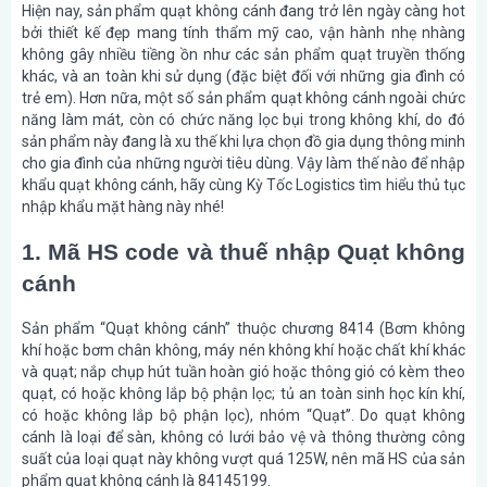
Hiện nay, sản phẩm quạt không cánh đang trở lên ngày càng hot
bởi thiết kế đẹp mang tính thẩm mỹ cao, vận hành nhẹ nhàng
không gây nhiều tiềng ồn như các sản phẩm quạt truyền thống
khác, và an toàn khi sử dụng (đặc biệt đối với những gia đình có
trẻ em). Hơn nữa, một số sản phẩm quạt không cánh ngoài chức
năng làm mát, còn có chức năng lọc bụi trong không khí, do đó
sản phẩm này đang là xu thế khi lựa chọn đồ gia dụng thông minh
cho gia đình của những người tiêu dùng. Vậy làm thế nào để nhập
khẩu quạt không cánh, hãy cùng Kỳ Tốc Logistics tìm hiểu thủ tục
nhập khẩu mặt hàng này nhé!
1. Mã HS code và thuế nhập Quạt không
cánh
Sản phẩm “Quạt không cánh” thuộc chương 8414 (Bơm không
khí hoặc bơm chân không, máy nén không khí hoặc chất khí khác
và quạt; nắp chụp hút tuần hoàn gió hoặc thông gió có kèm theo
quạt, có hoặc không lắp bộ phận lọc; tủ an toàn sinh học kín khí,
có hoặc không lắp bộ phận lọc), nhóm “Quạt”. Do quạt không
cánh là loại để sàn, không có lưới bảo vệ và thông thường công
suất của loại quạt này không vượt quá 125W, nên mã HS của sản
phẩm quạt không cánh là 84145199.