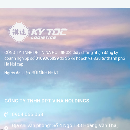
CÔNG TY TNHH DPT VINA HOLDINGS. Giấy chứng nhận đăng ký
doanh nghiệp số
0109366059
do Sở
Kế hoạch và Đầu tư thành phố
Hà Nội cấp.
Người đại diện: BÙI ĐÌNH NHẬT
CÔNG TY TNHH DPT VINA HOLDINGS
0904.066.068
Địa chỉ văn phòng: Số 4 Ngõ 183 Hoàng Văn Thái,