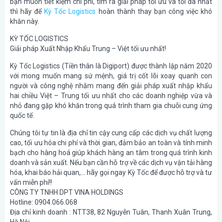
bạn muốn tiết kiệm chi phí, tìm ra giải pháp tối ưu và tối đa nhất
thì hãy để
Kỳ Tốc Logistics
hoàn thành thay bạn công việc khó
khăn này.
KỲ TỐC LOGISTICS
Giải pháp Xuất Nhập Khẩu Trung – Việt tối ưu nhất!
Kỳ Tốc Logistics (Tiền thân là Digiport) được thành lập năm 2020
với mong muốn mang sứ mệnh, giá trị cốt lõi xoay quanh con
người và công nghệ nhằm mang đến giải pháp xuất nhập khẩu
hai chiều Việt – Trung tối ưu nhất cho các doanh nghiệp vừa và
nhỏ đang gặp khó khăn trong quá trình tham gia chuỗi cung ứng
quốc tế.
Chúng tôi tự tin là địa chỉ tin cậy cung cấp các dịch vụ chất lượng
cao, tối ưu hóa chi phí và thời gian, đảm bảo an toàn và tính minh
bạch cho hàng hoá giúp khách hàng an tâm trong quá trình kinh
doanh và sản xuất. Nếu bạn cần hỗ trợ về các dịch vụ vận tải hàng
hóa, khai báo hải quan,… hãy gọi ngay Kỳ Tốc để được hỗ trợ và tư
vấn miễn phí!!
CÔNG TY TNHH DPT VINA HOLDINGS
Hotline: 0904.066.068
Địa chỉ kinh doanh : NTT38, 82 Nguyễn Tuân, Thanh Xuân Trung,
Hà Nội