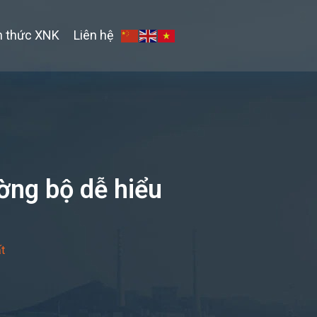
n thức XNK
Liên hệ
ờng bộ dễ hiểu
t