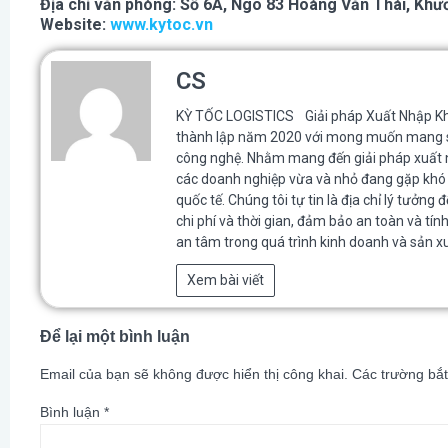
Địa chỉ văn phòng: Số 6A, Ngõ 83 Hoàng Văn Thái, Kh
Website:
www.kytoc.vn
CS
KỲ TỐC LOGISTICS Giải pháp Xuất Nhập Khẩu
thành lập năm 2020 với mong muốn mang sứ 
công nghệ. Nhằm mang đến giải pháp xuất nh
các doanh nghiệp vừa và nhỏ đang gặp khó 
quốc tế. Chúng tôi tự tin là địa chỉ lý tưởng
chi phí và thời gian, đảm bảo an toàn và t
an tâm trong quá trình kinh doanh và sản 
Xem bài viết
Để lại một bình luận
Email của bạn sẽ không được hiển thị công khai.
Các trường bắ
Bình luận
*