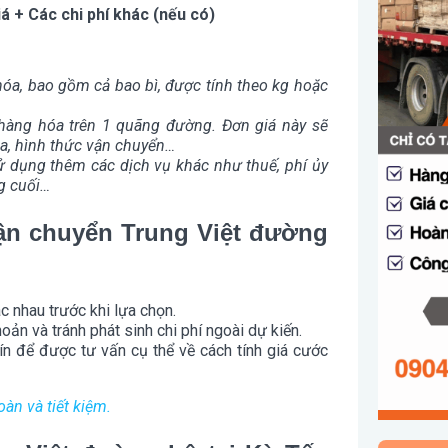
á + Các chi phí khác (nếu có)
hóa, bao gồm cả bao bì, được tính theo kg hoặc
hàng hóa trên 1 quãng đường. Đơn giá này sẽ
óa, hình thức vận chuyển…
sử dụng thêm các dịch vụ khác như thuế, phí ủy
g cuối…
 vận chuyển Trung Việt đường
 nhau trước khi lựa chọn.
n và tránh phát sinh chi phí ngoài dự kiến.
ín để được tư vấn cụ thể về cách tính giá cước
àn và tiết kiệm.