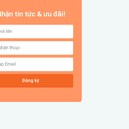
hận tin tức & ưu đãi!
Đăng ký