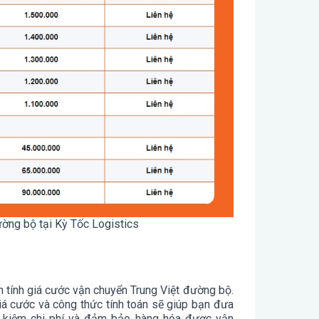
ờng bộ tại Kỳ Tốc Logistics
h tính giá cước vận chuyển Trung Việt đường bộ.
iá cước và công thức tính toán sẽ giúp bạn đưa
ết kiệm chi phí và đảm bảo hàng hóa được vận