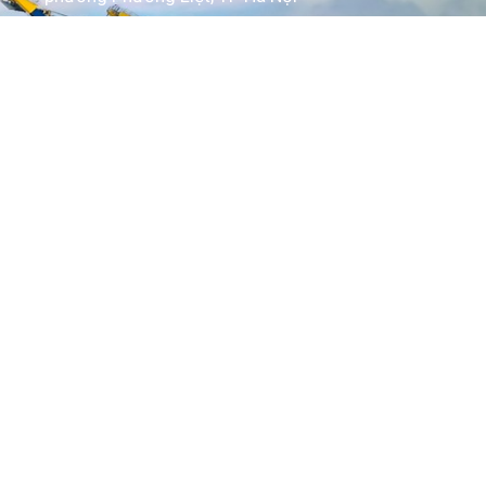
www.kytoc.vn
Chính sách
Chính sách thanh toán
Chính sách bảo mật
Về Kỳ Tốc
Trang chủ
Giới thiệu
Dịch vụ
Bảng giá
Tin tức
Tuyển dụng