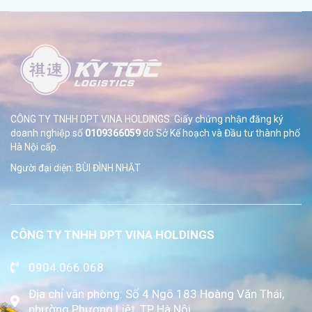
CÔNG TY TNHH DPT VINA HOLDINGS. Giấy chứng nhận đăng ký
doanh nghiệp số
0109366059
do Sở
Kế hoạch và Đầu tư thành phố
Hà Nội cấp.
Người đại diện: BÙI ĐÌNH NHẬT
CÔNG TY TNHH DPT VINA HOLDINGS
0904.066.068
Địa chỉ văn phòng: Số 4 Ngõ 183 Hoàng Văn Thái,
phường Phương Liệt, TP Hà Nội