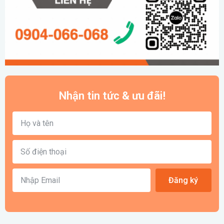
Nhận tin tức & ưu đãi!
Đăng ký