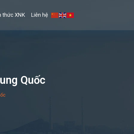
n thức XNK
Liên hệ
Trung Quốc
uốc