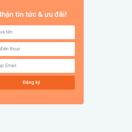
hận tin tức & ưu đãi!
Đăng ký