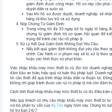
giám định được công nhận. Hồ sơ này cần phải 
duyệt diễn ra suôn sẻ.
Sau khi hồ sơ được duyệt, doanh nghiệp sẽ nhậ
hàng về kho lưu trữ và sử dụng.
Nộp Chứng Từ Giám Định
:
Trong vòng tối đa 30 ngày kể từ ngày lô hàng đ
chứng từ giám định tới cơ quan Hải quan để kiể
trọng để tránh các rắc rối pháp lý.
Xử Lý Kết Quả Giám Định Không Đạt Yêu Cầu
:
Nếu kết quả giám định không đạt yêu cầu theo qu
chính. Các hành vi vi phạm này sẽ bị xử lý theo 
hoặc các hình thức xử phạt khác.
Việc nhập khẩu máy móc thiết bị cũ đòi hỏi doanh nghiệ
đảm bảo an toàn, hiệu quả và tuân thủ pháp luật. Doanh ng
tin cần thiết để quá trình nhập khẩu diễn ra thuận lợi. Đồn
không chỉ giúp tránh được các rủi ro pháp lý mà còn đảm 
Cách tính thuế nhập khẩu máy móc thiết bị cũ đủ điều kiện 
Nếu quý khách có nhu cầu nhập khẩu máy móc thiết bị từ T
với bộ phận tư vấn của
Kỳ Tốc
ngay hôm nay. Chúng tôi lu
hỗ trợ bạn 24/7.