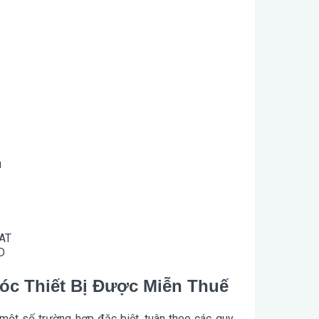
u
VAT
D
c Thiết Bị Được Miễn Thuế
một số trường hợp đặc biệt, tuân theo các quy