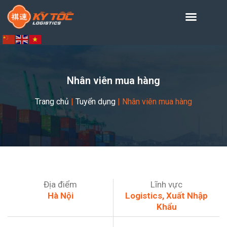
Nhân viên mua hàng
Trang chủ
|
Tuyển dụng
|
Nhân viên mua hàng
Địa điểm
Lĩnh vực
Hà Nội
Logistics, Xuất Nhập
Khẩu