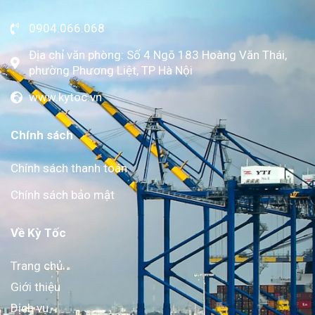
0904.066.068
Địa chỉ văn phòng: Số 4 Ngõ 183 Hoàng Văn Thái,
phường Phương Liệt, TP Hà Nội
www.kytoc.vn
Chính sách
Chính sách thanh toán
Chính sách bảo mật
Về Kỳ Tốc
Trang chủ
Giới thiệu
Dịch vụ