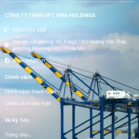
CÔNG TY TNHH DPT VINA HOLDINGS
0904.066.068
Địa chỉ văn phòng: Số 4 Ngõ 183 Hoàng Văn Thái,
phường Phương Liệt, TP Hà Nội
www.kytoc.vn
Chính sách
Chính sách thanh toán
Chính sách bảo mật
Về Kỳ Tốc
Trang chủ