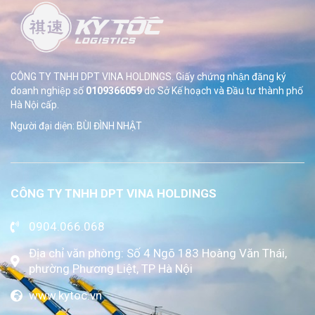
CÔNG TY TNHH DPT VINA HOLDINGS. Giấy chứng nhận đăng ký
doanh nghiệp số
0109366059
do Sở
Kế hoạch và Đầu tư thành phố
Hà Nội cấp.
Người đại diện: BÙI ĐÌNH NHẬT
CÔNG TY TNHH DPT VINA HOLDINGS
0904.066.068
Địa chỉ văn phòng: Số 4 Ngõ 183 Hoàng Văn Thái,
phường Phương Liệt, TP Hà Nội
www.kytoc.vn