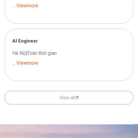
... Viewmore
AI Engineer
Hà Nội
Toàn thời gian
... Viewmore
View all