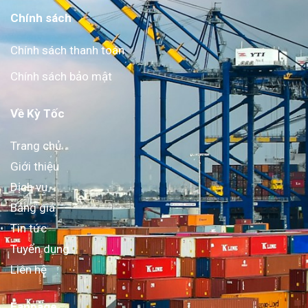
Chính sách
Chính sách thanh toán
Chính sách bảo mật
Về Kỳ Tốc
Trang chủ
Giới thiệu
Dịch vụ
Bảng giá
Tin tức
Tuyển dụng
Liên hệ
Fanpage