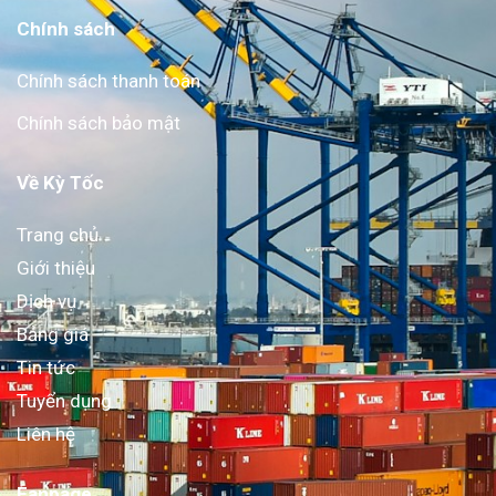
Chính sách
Chính sách thanh toán
Chính sách bảo mật
Về Kỳ Tốc
Trang chủ
Giới thiệu
Dịch vụ
Bảng giá
Tin tức
Tuyển dụng
Liên hệ
Fanpage