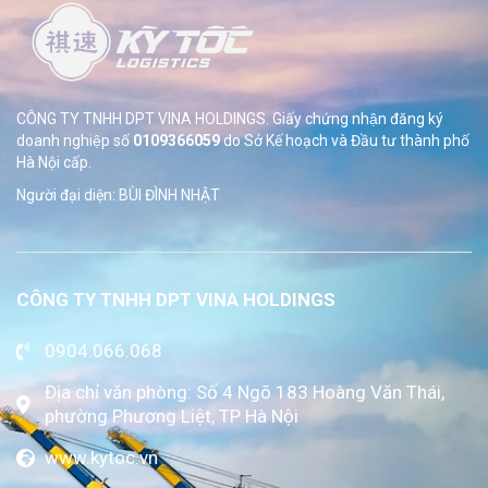
CÔNG TY TNHH DPT VINA HOLDINGS. Giấy chứng nhận đăng ký
doanh nghiệp số
0109366059
do Sở
Kế hoạch và Đầu tư thành phố
Hà Nội cấp.
Người đại diện: BÙI ĐÌNH NHẬT
CÔNG TY TNHH DPT VINA HOLDINGS
0904.066.068
Địa chỉ văn phòng: Số 4 Ngõ 183 Hoàng Văn Thái,
phường Phương Liệt, TP Hà Nội
www.kytoc.vn