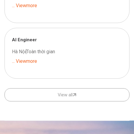
... Viewmore
AI Engineer
Hà Nội
Toàn thời gian
... Viewmore
View all