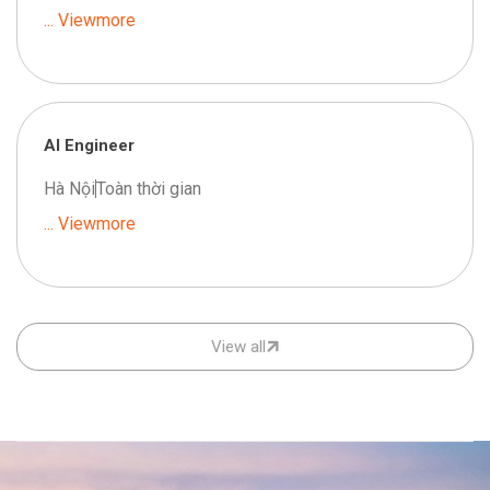
... Viewmore
AI Engineer
Hà Nội
Toàn thời gian
... Viewmore
View all