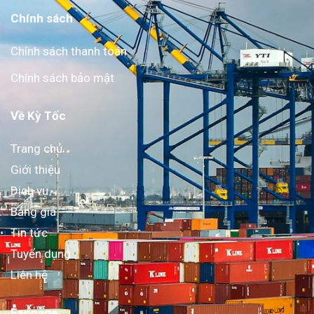
Chính sách
Chính sách thanh toán
Chính sách bảo mật
Về Kỳ Tốc
Trang chủ
Giới thiệu
Dịch vụ
Bảng giá
Tin tức
Tuyển dụng
Liên hệ
Fanpage