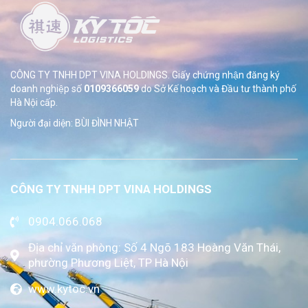
CÔNG TY TNHH DPT VINA HOLDINGS. Giấy chứng nhận đăng ký
doanh nghiệp số
0109366059
do Sở
Kế hoạch và Đầu tư thành phố
Hà Nội cấp.
Người đại diện: BÙI ĐÌNH NHẬT
CÔNG TY TNHH DPT VINA HOLDINGS
0904.066.068
Địa chỉ văn phòng: Số 4 Ngõ 183 Hoàng Văn Thái,
phường Phương Liệt, TP Hà Nội
www.kytoc.vn