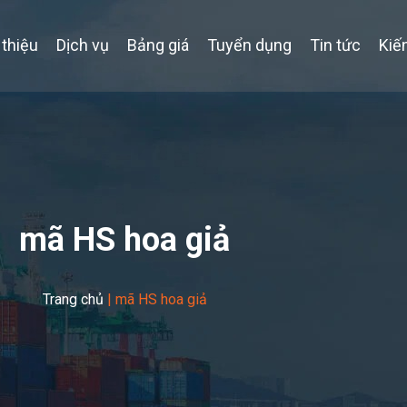
 thiệu
Dịch vụ
Bảng giá
Tuyển dụng
Tin tức
Kiế
mã HS hoa giả
Trang chủ
|
mã HS hoa giả