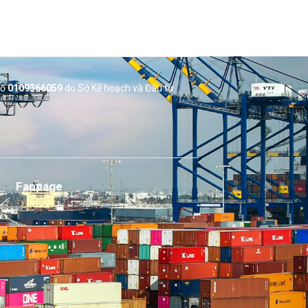
số
0109366059
do Sở
Kế hoạch và Đầu tư
Fanpage