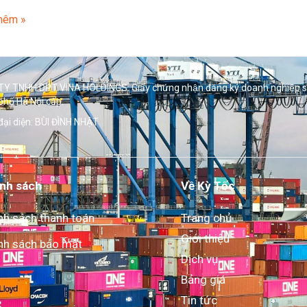
hêm »
Y TNHH DPT VINA HOLDINGS. Giấy chứng nhận đăng ký doanh nghiệp 
phố Hà Nội cấp.
đại diện: BÙI ĐÌNH NHẬT
nh sách
Về Kỳ Tốc
nh sách thanh toán
Trang chủ
Giới thiệu
nh sách bảo mật
Dịch vụ
Bảng giá
Tin tức