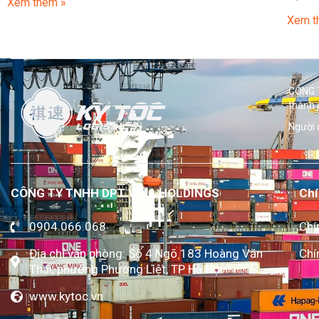
Xem thêm »
Xem t
CÔNG T
thành 
Người 
CÔNG TY TNHH DPT VINA HOLDINGS
Chí
0904.066.068
Chí
Địa chỉ văn phòng: Số 4 Ngõ 183 Hoàng Văn
Chí
Thái, phường Phương Liệt, TP Hà Nội
www.kytoc.vn