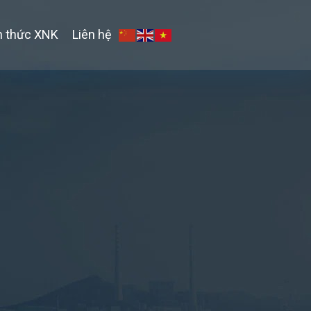
n thức XNK
Liên hệ