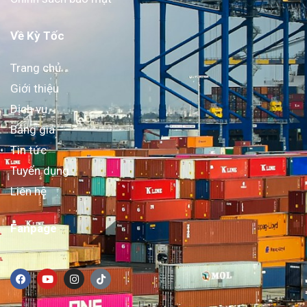
Về Kỳ Tốc
Trang chủ
Giới thiệu
Dịch vụ
Bảng giá
Tin tức
Tuyển dụng
Liên hệ
Fanpage