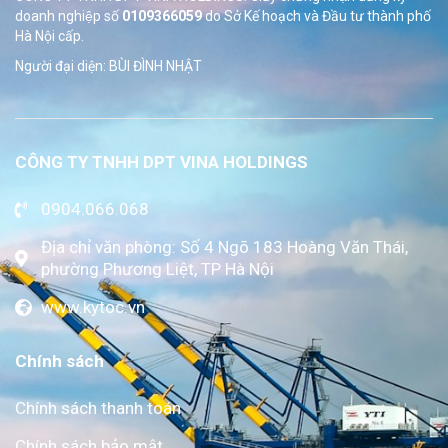
doanh nghiệp số
0109366059
do Sở
Kế hoạch và Đầu tư thành phố
Hà Nội cấp.
Người đại diện: BÙI ĐÌNH NHẬT
CÔNG TY TNHH DPT VINA HOLDINGS
0904.066.068
Địa chỉ văn phòng: Số 4 Ngõ 183 Hoàng Văn Thái,
phường Phương Liệt, TP Hà Nội
www.kytoc.vn
Chính sách
Chính sách thanh toán
Chính sách bảo mật