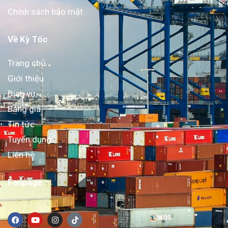
Chính sách bảo mật
Về Kỳ Tốc
Trang chủ
Giới thiệu
Dịch vụ
Bảng giá
Tin tức
Tuyển dụng
Liên hệ
Fanpage