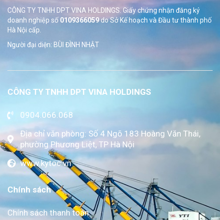
CÔNG TY TNHH DPT VINA HOLDINGS. Giấy chứng nhận đăng ký
doanh nghiệp số
0109366059
do Sở
Kế hoạch và Đầu tư thành phố
Hà Nội cấp.
Người đại diện: BÙI ĐÌNH NHẬT
CÔNG TY TNHH DPT VINA HOLDINGS
0904.066.068
Địa chỉ văn phòng: Số 4 Ngõ 183 Hoàng Văn Thái,
phường Phương Liệt, TP Hà Nội
www.kytoc.vn
Chính sách
Chính sách thanh toán