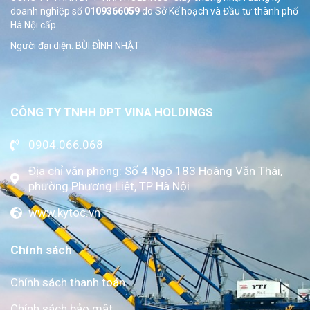
doanh nghiệp số
0109366059
do Sở
Kế hoạch và Đầu tư thành phố
Hà Nội cấp.
Người đại diện: BÙI ĐÌNH NHẬT
CÔNG TY TNHH DPT VINA HOLDINGS
0904.066.068
Địa chỉ văn phòng: Số 4 Ngõ 183 Hoàng Văn Thái,
phường Phương Liệt, TP Hà Nội
www.kytoc.vn
Chính sách
Chính sách thanh toán
Chính sách bảo mật