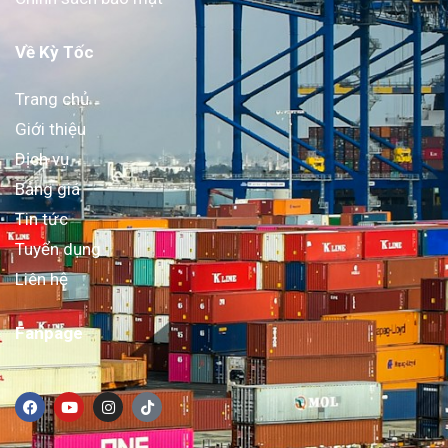
Về Kỳ Tốc
Trang chủ
Giới thiệu
Dịch vụ
Bảng giá
Tin tức
Tuyển dụng
Liên hệ
Fanpage