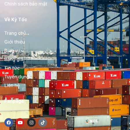
Chính sách bảo mật
Về Kỳ Tốc
Trang chủ
Giới thiệu
Dịch vụ
Bảng giá
Tin tức
Tuyển dụng
Liên hệ
Fanpage