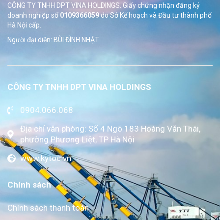
CÔNG TY TNHH DPT VINA HOLDINGS. Giấy chứng nhận đăng ký
doanh nghiệp số
0109366059
do Sở
Kế hoạch và Đầu tư thành phố
Hà Nội cấp.
Người đại diện: BÙI ĐÌNH NHẬT
CÔNG TY TNHH DPT VINA HOLDINGS
0904.066.068
Địa chỉ văn phòng: Số 4 Ngõ 183 Hoàng Văn Thái,
phường Phương Liệt, TP Hà Nội
www.kytoc.vn
Chính sách
Chính sách thanh toán