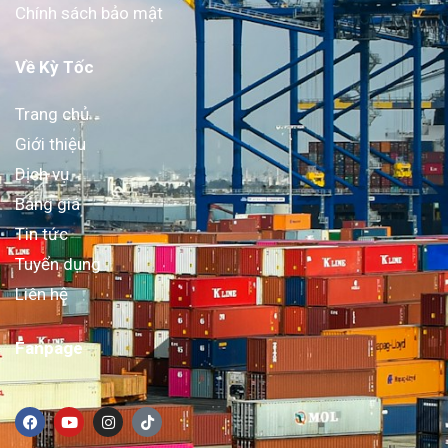
Chính sách bảo mật
Về Kỳ Tốc
Trang chủ
Giới thiệu
Dịch vụ
Bảng giá
Tin tức
Tuyển dụng
Liên hệ
Fanpage