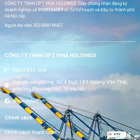
CÔNG TY TNHH DPT VINA HOLDINGS. Giấy chứng nhận đăng ký
doanh nghiệp số
0109366059
do Sở
Kế hoạch và Đầu tư thành phố
Hà Nội cấp.
Người đại diện: BÙI ĐÌNH NHẬT
CÔNG TY TNHH DPT VINA HOLDINGS
0904.066.068
Địa chỉ văn phòng: Số 4 Ngõ 183 Hoàng Văn Thái,
phường Phương Liệt, TP Hà Nội
www.kytoc.vn
Chính sách
Chính sách thanh toán