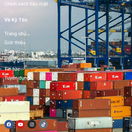
Chính sách bảo mật
Về Kỳ Tốc
Trang chủ
Giới thiệu
Dịch vụ
Bảng giá
Tin tức
Tuyển dụng
Liên hệ
Fanpage