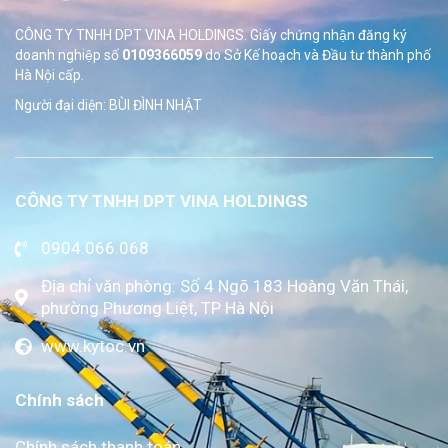
CÔNG TY TNHH DPT VINA HOLDINGS. Giấy chứng nhận đăng ký
doanh nghiệp số
0109366059
do Sở
Kế hoạch và Đầu tư thành phố
Hà Nội cấp.
Người đại diện: BÙI ĐÌNH NHẬT
CÔNG TY TNHH DPT VINA HOLDINGS
0904.066.068
Địa chỉ văn phòng: Số 4 Ngõ 183 Hoàng Văn Thái,
phường Phương Liệt, TP Hà Nội
www.kytoc.vn
Chính sách
Chính sách thanh toán