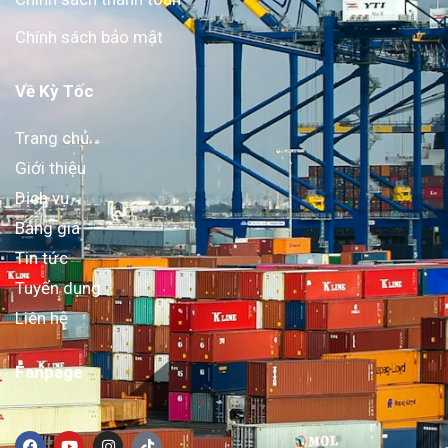
Chính sách bảo mật
Về Kỳ Tốc
Trang chủ
Giới thiệu
Dịch vụ
Bảng giá
Tin tức
Tuyển dụng
Liên hệ
Fanpage