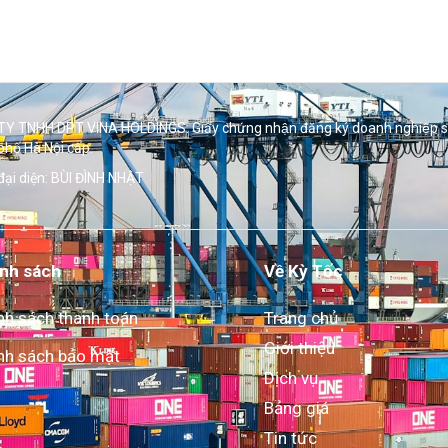
Y TNHH DPT VINA HOLDINGS. Giấy chứng nhận đăng ký doanh nghiệp 
phố Hà Nội cấp.
đại diện: BÙI ĐÌNH NHẬT
nh sách
Về Kỳ Tốc
nh sách thanh toán
Trang chủ
Giới thiệu
nh sách bảo mật
Dịch vụ
Bảng giá
Tin tức