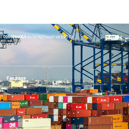
số
0109366059
do Sở
Kế hoạch và Đầu tư
Fanpage