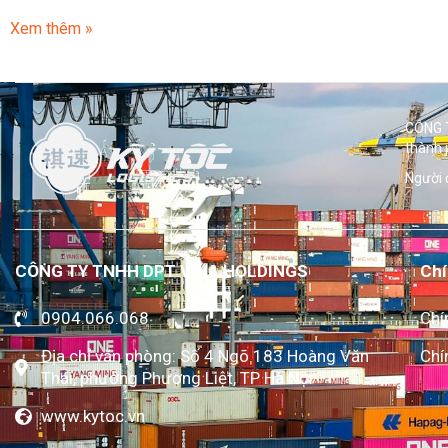
Xem thêm »
CÔNG T
thành 
Người 
CÔNG TY TNHH DPT VINA HOLDINGS
Chí
0904.066.068
Chí
Địa chỉ văn phòng: Số 4 Ngõ 183 Hoàng Văn
Chí
Thái, phường Phương Liệt, TP Hà Nội
www.kytoc.vn