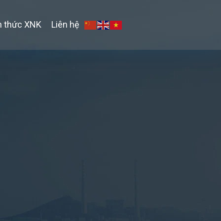
n thức XNK
Liên hệ