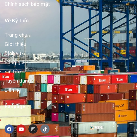
Chính sách bảo mật
Về Kỳ Tốc
Trang chủ
Giới thiệu
Dịch vụ
Bảng giá
Tin tức
Tuyển dụng
Liên hệ
Fanpage