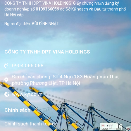
CÔNG TY TNHH DPT VINA HOLDINGS. Giấy chứng nhận đăng ký
doanh nghiệp số
0109366059
do Sở
Kế hoạch và Đầu tư thành phố
Hà Nội cấp.
Người đại diện: BÙI ĐÌNH NHẬT
CÔNG TY TNHH DPT VINA HOLDINGS
0904.066.068
Địa chỉ văn phòng: Số 4 Ngõ 183 Hoàng Văn Thái,
phường Phương Liệt, TP Hà Nội
www.kytoc.vn
Chính sách
Chính sách thanh toán