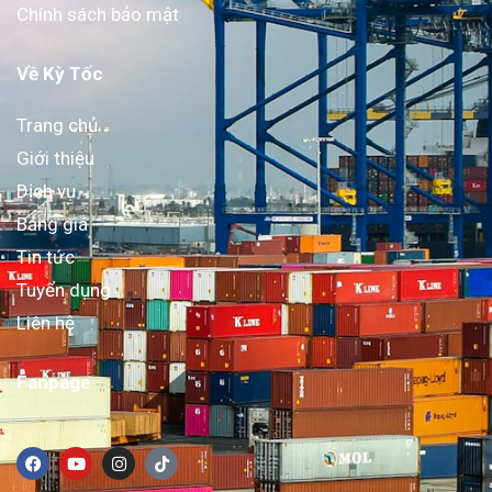
Chính sách bảo mật
Về Kỳ Tốc
Trang chủ
Giới thiệu
Dịch vụ
Bảng giá
Tin tức
Tuyển dụng
Liên hệ
Fanpage