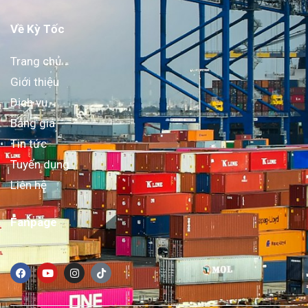
Về Kỳ Tốc
Trang chủ
Giới thiệu
Dịch vụ
Bảng giá
Tin tức
Tuyển dụng
Liên hệ
Fanpage