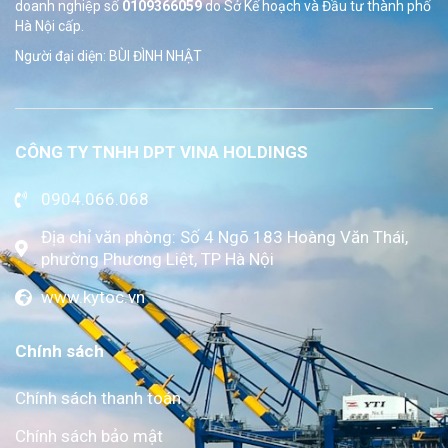
doanh nghiệp số
0109366059
do Sở
Kế hoạch và Đầu tư thành phố
Hà Nội cấp.
Người đại diện: BÙI ĐÌNH NHẬT
CÔNG TY TNHH DPT VINA HOLDINGS
0904.066.068
Địa chỉ văn phòng: Số 4 Ngõ 183 Hoàng Văn Thái,
phường Phương Liệt, TP Hà Nội
www.kytoc.vn
Chính sách
Chính sách thanh toán
Chính sách bảo mật