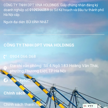
CÔNG TY TNHH DPT VINA HOLDINGS. Giấy chứng nhận đăng ký
doanh nghiệp số
0109366059
do Sở
Kế hoạch và Đầu tư thành phố
Hà Nội cấp.
Người đại diện: BÙI ĐÌNH NHẬT
CÔNG TY TNHH DPT VINA HOLDINGS
0904.066.068
Địa chỉ văn phòng: Số 4 Ngõ 183 Hoàng Văn Thái,
phường Phương Liệt, TP Hà Nội
www.kytoc.vn
Chính sách
Chính sách thanh toán