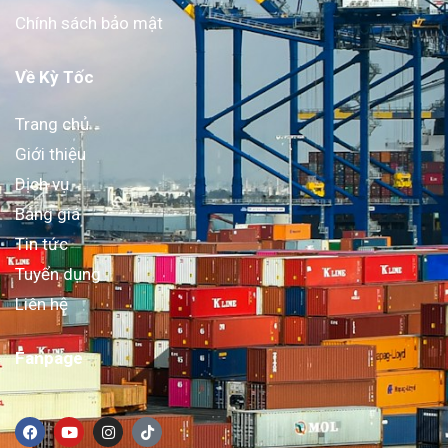
Chính sách bảo mật
Về Kỳ Tốc
Trang chủ
Giới thiệu
Dịch vụ
Bảng giá
Tin tức
Tuyển dụng
Liên hệ
Fanpage