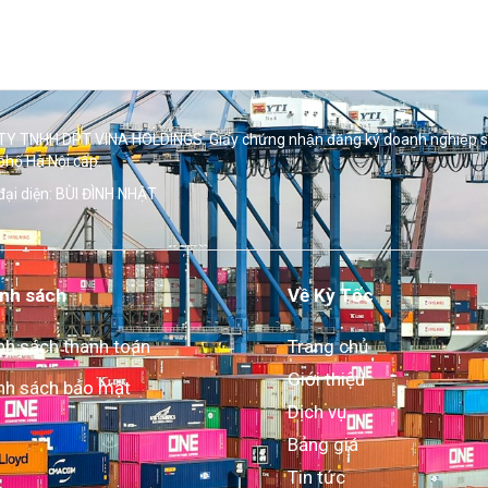
Y TNHH DPT VINA HOLDINGS. Giấy chứng nhận đăng ký doanh nghiệp 
phố Hà Nội cấp.
đại diện: BÙI ĐÌNH NHẬT
nh sách
Về Kỳ Tốc
nh sách thanh toán
Trang chủ
Giới thiệu
nh sách bảo mật
Dịch vụ
Bảng giá
Tin tức