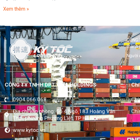
Xem thêm »
CÔNG T
thành 
Người 
CÔNG TY TNHH DPT VINA HOLDINGS
Chí
0904.066.068
Chí
Địa chỉ văn phòng: Số 4 Ngõ 183 Hoàng Văn
Chí
Thái, phường Phương Liệt, TP Hà Nội
www.kytoc.vn