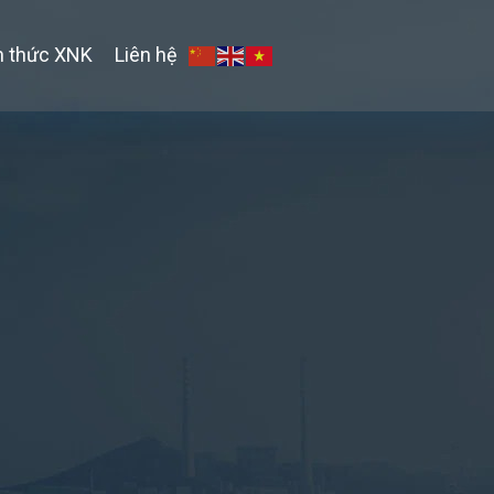
n thức XNK
Liên hệ