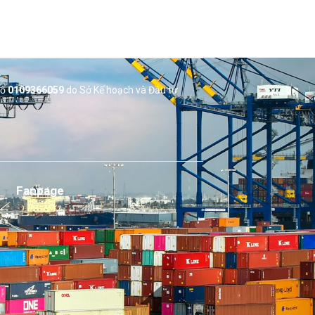
số
0109366059
do Sở
Kế hoạch và Đầu tư
Fanpage