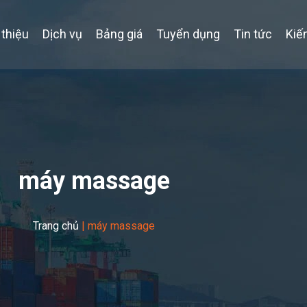
 thiệu
Dịch vụ
Bảng giá
Tuyển dụng
Tin tức
Kiế
máy massage
Trang chủ
|
máy massage