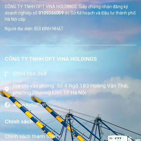
CÔNG TY TNHH DPT VINA HOLDINGS. Giấy chứng nhận đăng ký
doanh nghiệp số
0109366059
do Sở
Kế hoạch và Đầu tư thành phố
Hà Nội cấp.
Người đại diện: BÙI ĐÌNH NHẬT
CÔNG TY TNHH DPT VINA HOLDINGS
0904.066.068
Địa chỉ văn phòng: Số 4 Ngõ 183 Hoàng Văn Thái,
phường Phương Liệt, TP Hà Nội
www.kytoc.vn
Chính sách
Chính sách thanh toán