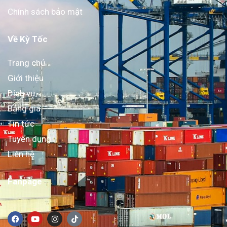
Chính sách bảo mật
Về Kỳ Tốc
Trang chủ
Giới thiệu
Dịch vụ
Bảng giá
Tin tức
Tuyển dụng
Liên hệ
Fanpage