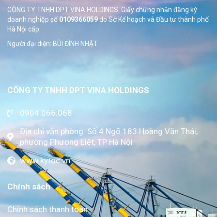
CÔNG TY TNHH DPT VINA HOLDINGS. Giấy chứng nhận đăng ký
doanh nghiệp số
0109366059
do Sở
Kế hoạch và Đầu tư thành phố
Hà Nội cấp.
Người đại diện: BÙI ĐÌNH NHẬT
CÔNG TY TNHH DPT VINA HOLDINGS
0904.066.068
Địa chỉ văn phòng: Số 4 Ngõ 183 Hoàng Văn Thái,
phường Phương Liệt, TP Hà Nội
www.kytoc.vn
Chính sách
Chính sách thanh toán