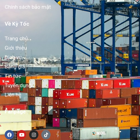
Chính sách bảo mật
Về Kỳ Tốc
Trang chủ
Giới thiệu
Dịch vụ
Bảng giá
Tin tức
Tuyển dụng
Liên hệ
Fanpage