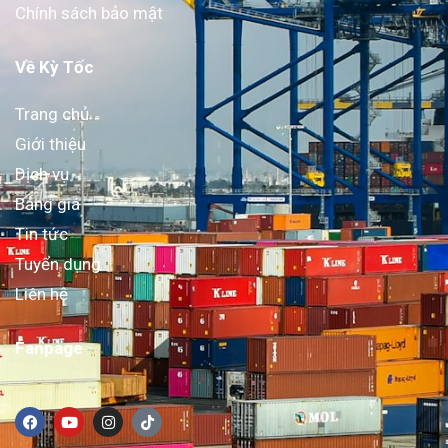
Chính sách bảo mật
Về Kỳ Tốc
Trang chủ
Giới thiệu
Dịch vụ
Bảng giá
Tin tức
Tuyển dụng
Liên hệ
Fanpage