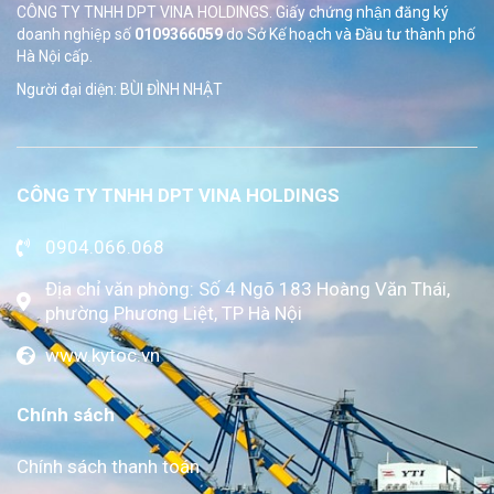
CÔNG TY TNHH DPT VINA HOLDINGS. Giấy chứng nhận đăng ký
doanh nghiệp số
0109366059
do Sở
Kế hoạch và Đầu tư thành phố
Hà Nội cấp.
Người đại diện: BÙI ĐÌNH NHẬT
CÔNG TY TNHH DPT VINA HOLDINGS
0904.066.068
Địa chỉ văn phòng: Số 4 Ngõ 183 Hoàng Văn Thái,
phường Phương Liệt, TP Hà Nội
www.kytoc.vn
Chính sách
Chính sách thanh toán