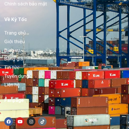
Chính sách bảo mật
Về Kỳ Tốc
Trang chủ
Giới thiệu
Dịch vụ
Bảng giá
Tin tức
Tuyển dụng
Liên hệ
Fanpage