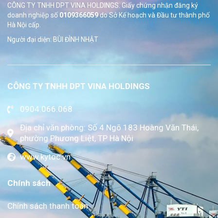
CÔNG TY TNHH DPT VINA HOLDINGS. Giấy chứng nhận đăng ký
doanh nghiệp số
0109366059
do Sở
Kế hoạch và Đầu tư thành phố
Hà Nội cấp.
Người đại diện: BÙI ĐÌNH NHẬT
CÔNG TY TNHH DPT VINA HOLDINGS
0904.066.068
Địa chỉ văn phòng: Số 4 Ngõ 183 Hoàng Văn Thái,
phường Phương Liệt, TP Hà Nội
www.kytoc.vn
Chính sách
Chính sách thanh toán