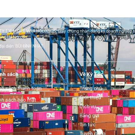
Y TNHH DPT VINA HOLDINGS. Giấy chứng nhận đăng ký doanh nghiệp 
phố Hà Nội cấp.
đại diện: BÙI ĐÌNH NHẬT
nh sách
Về Kỳ Tốc
nh sách thanh toán
Trang chủ
Giới thiệu
nh sách bảo mật
Dịch vụ
Bảng giá
Tin tức
Tuyển dụng