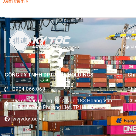
Xem thêm »
CÔNG T
thành 
Người 
CÔNG TY TNHH DPT VINA HOLDINGS
Chí
0904.066.068
Chí
Địa chỉ văn phòng: Số 4 Ngõ 183 Hoàng Văn
Chí
Thái, phường Phương Liệt, TP Hà Nội
www.kytoc.vn