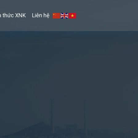
n thức XNK
Liên hệ