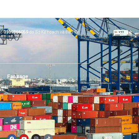
số
0109366059
do Sở
Kế hoạch và Đầu tư
Fanpage