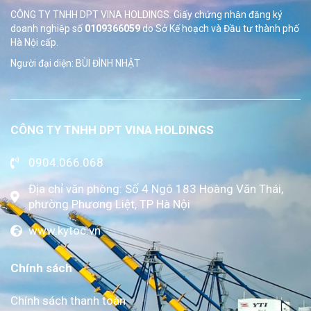
CÔNG TY TNHH DPT VINA HOLDINGS. Giấy chứng nhận đăng ký
doanh nghiệp số
0109366059
do Sở
Kế hoạch và Đầu tư thành phố
Hà Nội cấp.
Người đại diện: BÙI ĐÌNH NHẬT
CÔNG TY TNHH DPT VINA HOLDINGS
0904.066.068
Địa chỉ văn phòng: Số 4 Ngõ 183 Hoàng Văn Thái,
phường Phương Liệt, TP Hà Nội
www.kytoc.vn
Chính sách
Chính sách thanh toán