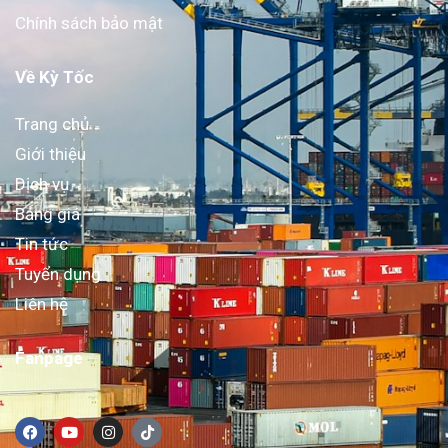
Chính sách bảo mật
Về Kỳ Tốc
Trang chủ
Giới thiệu
Dịch vụ
Bảng giá
Tin tức
Tuyển dụng
Liên hệ
Fanpage