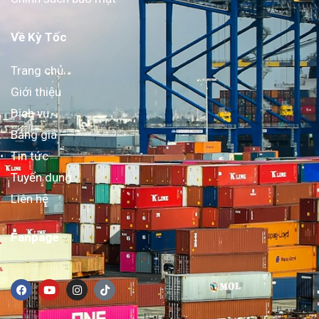
Về Kỳ Tốc
Trang chủ
Giới thiệu
Dịch vụ
Bảng giá
Tin tức
Tuyển dụng
Liên hệ
Fanpage