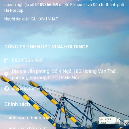
doanh nghiệp số
0109366059
do Sở
Kế hoạch và Đầu tư thành phố
Hà Nội cấp.
Người đại diện: BÙI ĐÌNH NHẬT
CÔNG TY TNHH DPT VINA HOLDINGS
0904.066.068
Địa chỉ văn phòng: Số 4 Ngõ 183 Hoàng Văn Thái,
phường Phương Liệt, TP Hà Nội
www.kytoc.vn
Chính sách
Chính sách thanh toán
Chính sách bảo mật