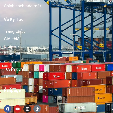
Chính sách bảo mật
Về Kỳ Tốc
Trang chủ
Giới thiệu
Dịch vụ
Bảng giá
Tin tức
Tuyển dụng
Liên hệ
Fanpage