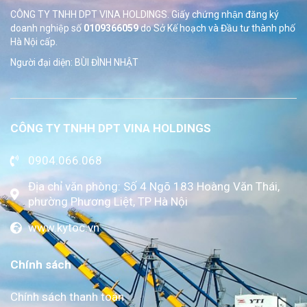
CÔNG TY TNHH DPT VINA HOLDINGS. Giấy chứng nhận đăng ký
doanh nghiệp số
0109366059
do Sở
Kế hoạch và Đầu tư thành phố
Hà Nội cấp.
Người đại diện: BÙI ĐÌNH NHẬT
CÔNG TY TNHH DPT VINA HOLDINGS
0904.066.068
Địa chỉ văn phòng: Số 4 Ngõ 183 Hoàng Văn Thái,
phường Phương Liệt, TP Hà Nội
www.kytoc.vn
Chính sách
Chính sách thanh toán