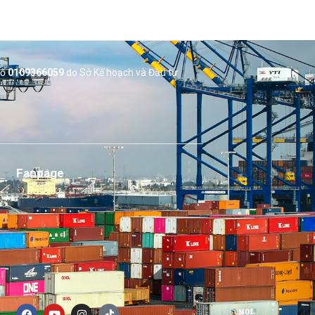
số
0109366059
do Sở
Kế hoạch và Đầu tư
Fanpage