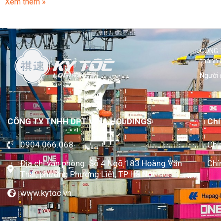
Xem thêm »
CÔNG T
thành 
Người 
CÔNG TY TNHH DPT VINA HOLDINGS
Chí
0904.066.068
Chí
Địa chỉ văn phòng: Số 4 Ngõ 183 Hoàng Văn
Chí
Thái, phường Phương Liệt, TP Hà Nội
www.kytoc.vn