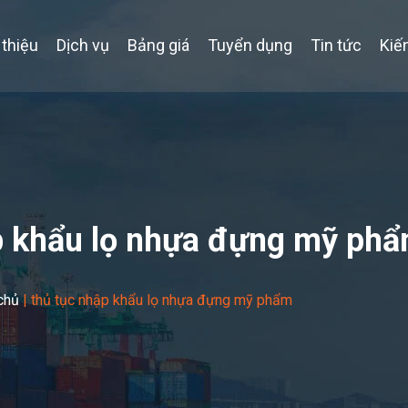
 thiệu
Dịch vụ
Bảng giá
Tuyển dụng
Tin tức
Kiế
p khẩu lọ nhựa đựng mỹ ph
chủ
|
thủ tục nhập khẩu lọ nhựa đựng mỹ phẩm