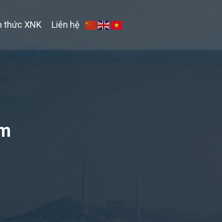
n thức XNK
Liên hệ
ẩm