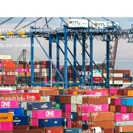
Y TNHH DPT VINA HOLDINGS. Giấy chứng nhận đăng ký doanh nghiệp 
phố Hà Nội cấp.
đại diện: BÙI ĐÌNH NHẬT
nh sách
Về Kỳ Tốc
nh sách thanh toán
Trang chủ
Giới thiệu
nh sách bảo mật
Dịch vụ
Bảng giá
Tin tức
Tuyển dụng