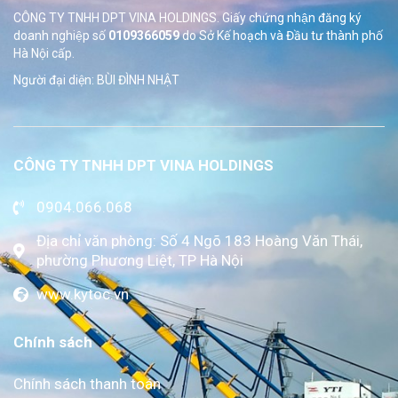
CÔNG TY TNHH DPT VINA HOLDINGS. Giấy chứng nhận đăng ký
doanh nghiệp số
0109366059
do Sở
Kế hoạch và Đầu tư thành phố
Hà Nội cấp.
Người đại diện: BÙI ĐÌNH NHẬT
CÔNG TY TNHH DPT VINA HOLDINGS
0904.066.068
Địa chỉ văn phòng: Số 4 Ngõ 183 Hoàng Văn Thái,
phường Phương Liệt, TP Hà Nội
www.kytoc.vn
Chính sách
Chính sách thanh toán