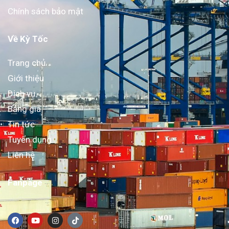
Chính sách bảo mật
Về Kỳ Tốc
Trang chủ
Giới thiệu
Dịch vụ
Bảng giá
Tin tức
Tuyển dụng
Liên hệ
Fanpage