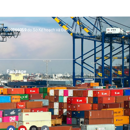
số
0109366059
do Sở
Kế hoạch và Đầu tư
Fanpage