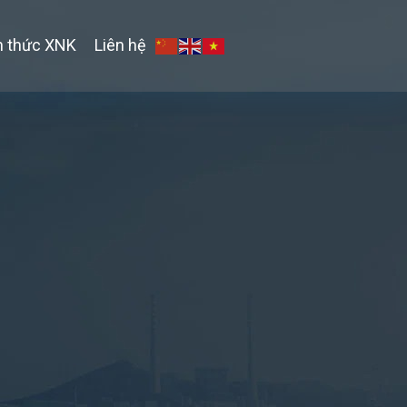
n thức XNK
Liên hệ