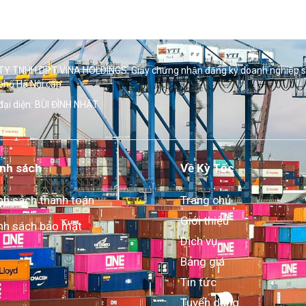
Y TNHH DPT VINA HOLDINGS. Giấy chứng nhận đăng ký doanh nghiệp 
phố Hà Nội cấp.
đại diện: BÙI ĐÌNH NHẬT
nh sách
Về Kỳ Tốc
nh sách thanh toán
Trang chủ
Giới thiệu
nh sách bảo mật
Dịch vụ
Bảng giá
Tin tức
Tuyển dụng