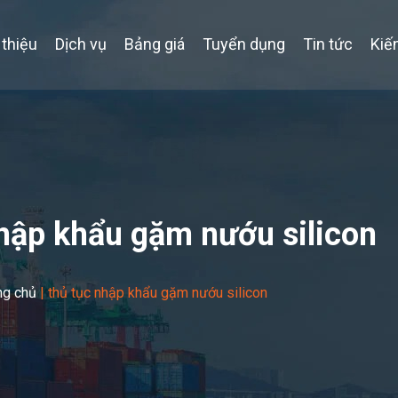
 thiệu
Dịch vụ
Bảng giá
Tuyển dụng
Tin tức
Kiế
nhập khẩu gặm nướu silicon
ng chủ
|
thủ tục nhập khẩu gặm nướu silicon