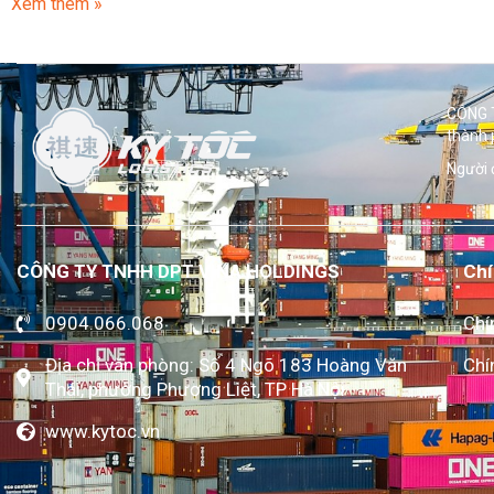
Xem thêm »
CÔNG T
thành 
Người 
CÔNG TY TNHH DPT VINA HOLDINGS
Chí
0904.066.068
Chí
Địa chỉ văn phòng: Số 4 Ngõ 183 Hoàng Văn
Chí
Thái, phường Phương Liệt, TP Hà Nội
www.kytoc.vn