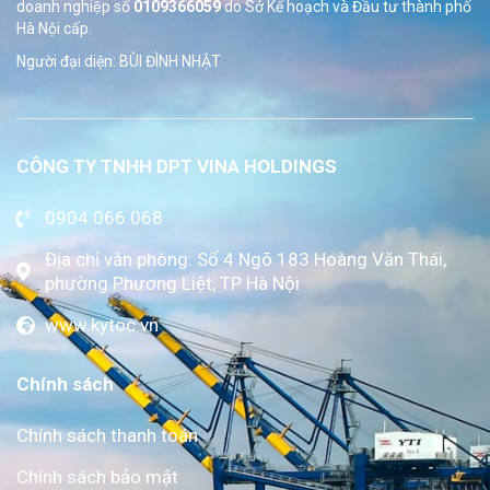
doanh nghiệp số
0109366059
do Sở
Kế hoạch và Đầu tư thành phố
Hà Nội cấp.
Người đại diện: BÙI ĐÌNH NHẬT
CÔNG TY TNHH DPT VINA HOLDINGS
0904.066.068
Địa chỉ văn phòng: Số 4 Ngõ 183 Hoàng Văn Thái,
phường Phương Liệt, TP Hà Nội
www.kytoc.vn
Chính sách
Chính sách thanh toán
Chính sách bảo mật