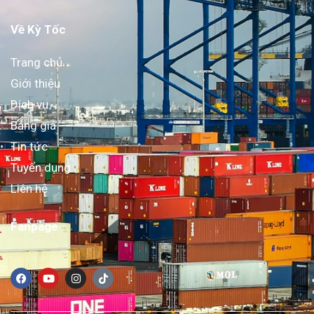
Về Kỳ Tốc
Trang chủ
Giới thiệu
Dịch vụ
Bảng giá
Tin tức
Tuyển dụng
Liên hệ
Fanpage