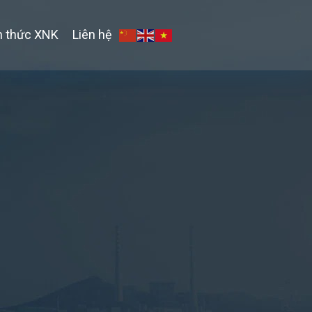
n thức XNK
Liên hệ