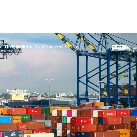
số
0109366059
do Sở
Kế hoạch và Đầu tư
Fanpage