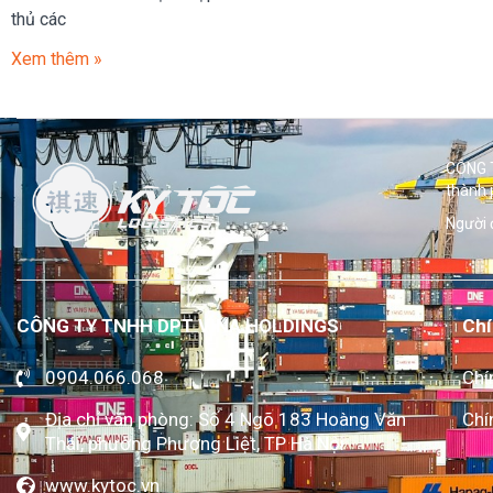
thủ các
Xem thêm »
CÔNG T
thành 
Người 
CÔNG TY TNHH DPT VINA HOLDINGS
Chí
0904.066.068
Chí
Địa chỉ văn phòng: Số 4 Ngõ 183 Hoàng Văn
Chí
Thái, phường Phương Liệt, TP Hà Nội
www.kytoc.vn