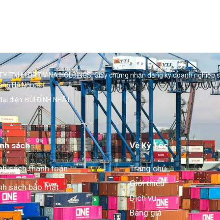
Y TNHH DPT VINA HOLDINGS. Giấy chứng nhận đăng ký doanh nghiệp 
phố Hà Nội cấp.
đại diện: BÙI ĐÌNH NHẬT
nh sách
Về Kỳ Tốc
nh sách thanh toán
Trang chủ
Giới thiệu
nh sách bảo mật
Dịch vụ
Bảng giá