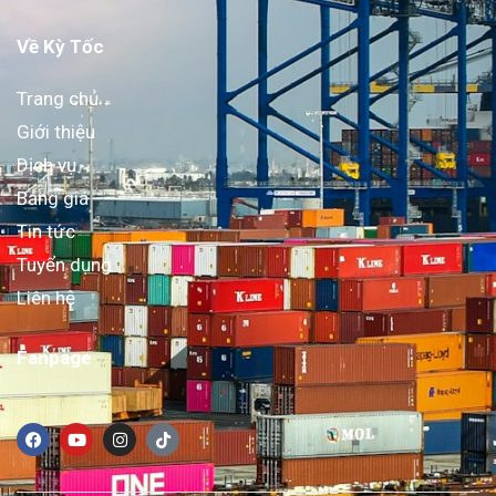
Về Kỳ Tốc
Trang chủ
Giới thiệu
Dịch vụ
Bảng giá
Tin tức
Tuyển dụng
Liên hệ
Fanpage