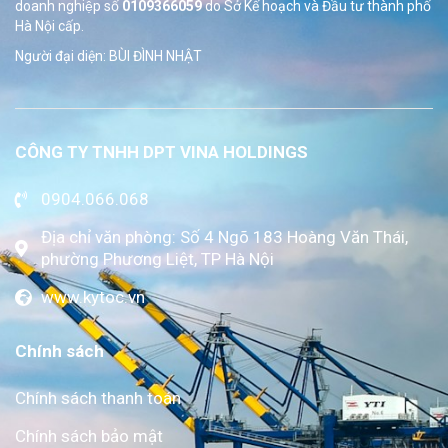
doanh nghiệp số
0109366059
do Sở
Kế hoạch và Đầu tư thành phố
Hà Nội cấp.
Người đại diện: BÙI ĐÌNH NHẬT
CÔNG TY TNHH DPT VINA HOLDINGS
0904.066.068
Địa chỉ văn phòng: Số 4 Ngõ 183 Hoàng Văn Thái,
phường Phương Liệt, TP Hà Nội
www.kytoc.vn
Chính sách
Chính sách thanh toán
Chính sách bảo mật