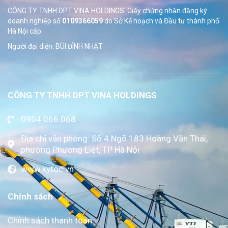
CÔNG TY TNHH DPT VINA HOLDINGS. Giấy chứng nhận đăng ký
doanh nghiệp số
0109366059
do Sở
Kế hoạch và Đầu tư thành phố
Hà Nội cấp.
Người đại diện: BÙI ĐÌNH NHẬT
CÔNG TY TNHH DPT VINA HOLDINGS
0904.066.068
Địa chỉ văn phòng: Số 4 Ngõ 183 Hoàng Văn Thái,
phường Phương Liệt, TP Hà Nội
www.kytoc.vn
Chính sách
Chính sách thanh toán