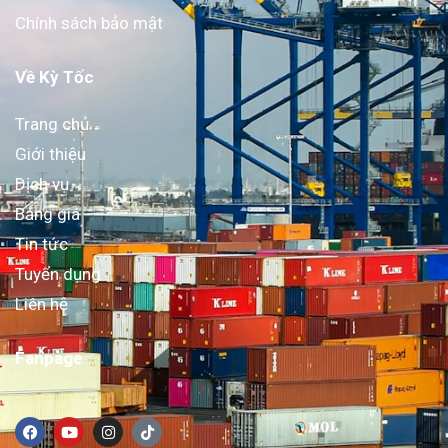
Chính sách bảo mật
Về Kỳ Tốc
Trang chủ
Giới thiệu
Dịch vụ
Bảng giá
Tin tức
Tuyển dụng
Liên hệ
Fanpage