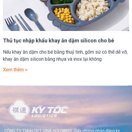
Thủ tục nhập khẩu khay ăn dặm silicon cho bé
Nếu khay ăn dặm cho bé bằng thuỷ tinh, gốm sứ có thể dễ vỡ,
khay ăn dặm silicon bằng nhựa và inox lại không
Xem thêm »
CÔNG TY TNHH DPT VINA HOLDINGS. Giấy chứng nhận đăng ký