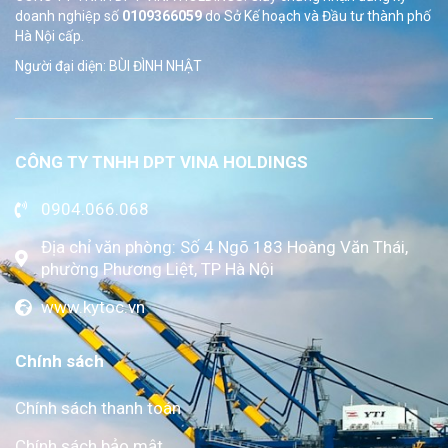
doanh nghiệp số
0109366059
do Sở
Kế hoạch và Đầu tư thành phố
Hà Nội cấp.
Người đại diện: BÙI ĐÌNH NHẬT
CÔNG TY TNHH DPT VINA HOLDINGS
0904.066.068
Địa chỉ văn phòng: Số 4 Ngõ 183 Hoàng Văn Thái,
phường Phương Liệt, TP Hà Nội
www.kytoc.vn
Chính sách
Chính sách thanh toán
Chính sách bảo mật