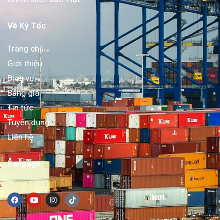
Về Kỳ Tốc
Trang chủ
Giới thiệu
Dịch vụ
Bảng giá
Tin tức
Tuyển dụng
Liên hệ
Fanpage