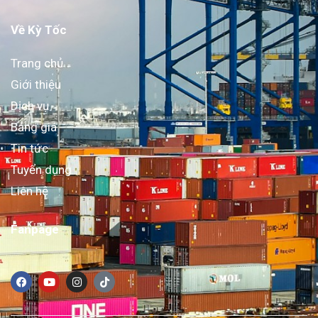
Về Kỳ Tốc
Trang chủ
Giới thiệu
Dịch vụ
Bảng giá
Tin tức
Tuyển dụng
Liên hệ
Fanpage