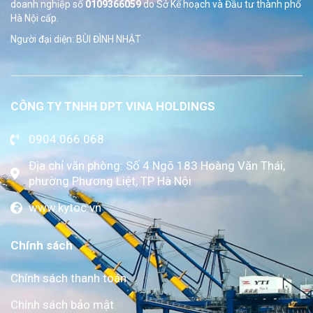
doanh nghiệp số
0109366059
do Sở
Kế hoạch và Đầu tư thành phố
Hà Nội cấp.
Người đại diện: BÙI ĐÌNH NHẬT
CÔNG TY TNHH DPT VINA HOLDINGS
0904.066.068
Địa chỉ văn phòng: Số 4 Ngõ 183 Hoàng Văn Thái,
phường Phương Liệt, TP Hà Nội
www.kytoc.vn
Chính sách
Chính sách thanh toán
Chính sách bảo mật