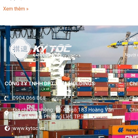
Xem thêm »
CÔNG T
thành 
Người 
CÔNG TY TNHH DPT VINA HOLDINGS
Chí
0904.066.068
Chí
Địa chỉ văn phòng: Số 4 Ngõ 183 Hoàng Văn
Chí
Thái, phường Phương Liệt, TP Hà Nội
www.kytoc.vn