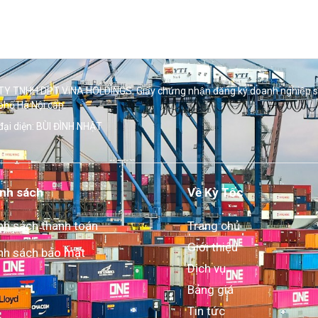
Y TNHH DPT VINA HOLDINGS. Giấy chứng nhận đăng ký doanh nghiệp 
phố Hà Nội cấp.
đại diện: BÙI ĐÌNH NHẬT
nh sách
Về Kỳ Tốc
nh sách thanh toán
Trang chủ
Giới thiệu
nh sách bảo mật
Dịch vụ
Bảng giá
Tin tức