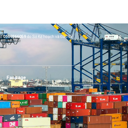
số
0109366059
do Sở
Kế hoạch và Đầu tư
Fanpage