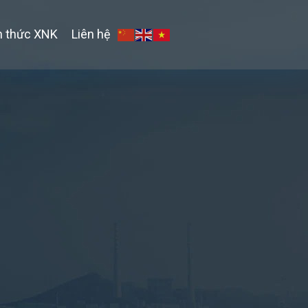
n thức XNK
Liên hệ