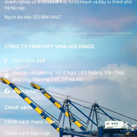
doanh nghiệp số
0109366059
do Sở
Kế hoạch và Đầu tư thành phố
Hà Nội cấp.
Người đại diện: BÙI ĐÌNH NHẬT
CÔNG TY TNHH DPT VINA HOLDINGS
0904.066.068
Địa chỉ văn phòng: Số 4 Ngõ 183 Hoàng Văn Thái,
phường Phương Liệt, TP Hà Nội
www.kytoc.vn
Chính sách
Chính sách thanh toán
Chính sách bảo mật