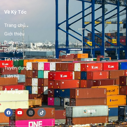
Về Kỳ Tốc
Trang chủ
Giới thiệu
Dịch vụ
Bảng giá
Tin tức
Tuyển dụng
Liên hệ
Fanpage