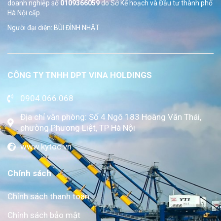
doanh nghiệp số
0109366059
do Sở
Kế hoạch và Đầu tư thành phố
Hà Nội cấp.
Người đại diện: BÙI ĐÌNH NHẬT
CÔNG TY TNHH DPT VINA HOLDINGS
0904.066.068
Địa chỉ văn phòng: Số 4 Ngõ 183 Hoàng Văn Thái,
phường Phương Liệt, TP Hà Nội
www.kytoc.vn
Chính sách
Chính sách thanh toán
Chính sách bảo mật