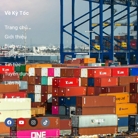
Về Kỳ Tốc
Trang chủ
Giới thiệu
Dịch vụ
Bảng giá
Tin tức
Tuyển dụng
Liên hệ
Fanpage