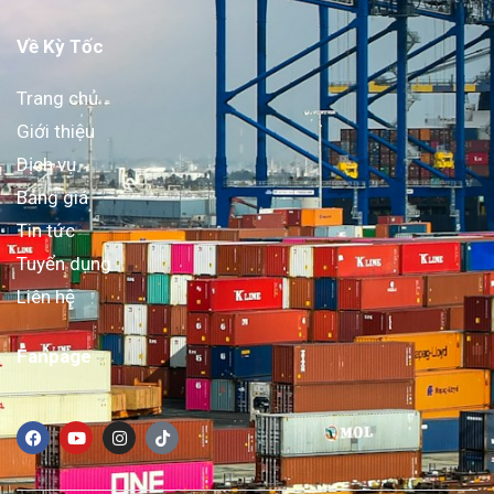
Về Kỳ Tốc
Trang chủ
Giới thiệu
Dịch vụ
Bảng giá
Tin tức
Tuyển dụng
Liên hệ
Fanpage