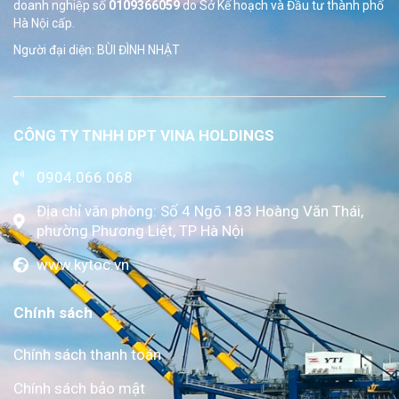
doanh nghiệp số
0109366059
do Sở
Kế hoạch và Đầu tư thành phố
Hà Nội cấp.
Người đại diện: BÙI ĐÌNH NHẬT
CÔNG TY TNHH DPT VINA HOLDINGS
0904.066.068
Địa chỉ văn phòng: Số 4 Ngõ 183 Hoàng Văn Thái,
phường Phương Liệt, TP Hà Nội
www.kytoc.vn
Chính sách
Chính sách thanh toán
Chính sách bảo mật